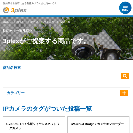
愛知県名古屋市にある防犯カメラの会社 3plexです。
HOME
>
商品紹介
> IPカメラのタグがついた投稿一覧
防犯カメラ商品紹介
3plexがご提案する商品です。
商品名検索
カテゴリー
IPカメラのタグがついた投稿一覧
GV-OPAL E1 / 小型ワイヤレスネットワ
GV-Cloud Bridge / カメラエンコーダー
ークカメラ