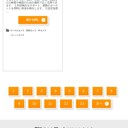
どの検査や検疫のための場所で広く活用でき
ます。 1.AI顔検出をサポート、複数のターゲ
ットを同時に体温を検出します。 2.設定温度
...
続きを読む
サーマルカメラ
防犯カメラ
IPカメラ
バレットカメラ
1
2
3
4
5
6
7
8
次へ
9
10
11
12
13