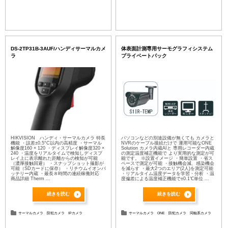
DS-2TP31B-3AUF/ハンディサーマルカメ
体表面計測専用サーモグラフィシステム
ラ
プライベートパック
HIKVISION ハンディ・サーマルカメラ 特長
パソコンなどの別途設備が無くても カメラと
機能 ・誤差±0.5°C以内の高精度 ・サーマル
NVRのケーブル接続だけで 運用可能なONE
解像度160 × 120 ・ディスプレイ解像度320 ×
Solution カメラ内蔵AIと 専用レコーダー内蔵
240 ・温度をリアルタイムで検知しディスプ
の測定温度補正機能で より実用的な測定が可
レイ上に表示離れた距離からの検知が可能
能です。 ※設置イメージ ・簡単設置 ・省ス
（濃厚接触回避） ・スナップショット撮影が
ペースで測定が可能 ・接触機会減、感染機会
可能（SDカードに保存） ・リチウムイオンバ
を減らす ・最大2つのエリア(2人)を測定可能
ッテリー内蔵 ・最長８時間の連続稼働対応
・リアルタイム温度データを学習・分析 ・温
商品詳細 Therm ...
度偏差による温度補正機能で±0.1℃単位 ...
続きを読む
続きを読む
サーマルカメラ
防犯カメラ
IPカメラ
サーマルカメラ
ONE
防犯カメラ
同軸系カメラ