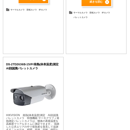
続きを読む
サーマルカメラ
防犯カメラ
IPカメラ
サーマルカメラ
防犯カメラ
IPカメラ
バレットカメラ
DS-2TD2636B-15/P/発熱(体表温度)測定
AI顔認識バレットカメラ
HIKVISION 発熱(体表温度)測定 AI顔認識
バレットカメラ 特徴機能 サーモグラフィ発
熱測定バレットカメラは、物体の表面温度を
高精度でリアルタイムに測定できます。 混雑
した公共エリアの中で発熱者を発見して追跡
することができ、税関、空港、学校、病院な