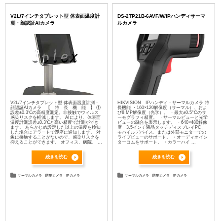
V2L/7インチタブレット型 体表面温度計
DS-2TP21B-6AVF/W/IPハンディサーマ
測・顔認証AIカメラ
ルカメラ
V2L/7インチタブレット型 体表面温度計測・
HIKVISION IPハンディ・サーマルカメラ 特
顔認証AIカメラ 【 特 長 機 能 】 ①
長機能 ・160×120解像度（サーマル）、およ
誤差±0.3℃の高精度測定。非接触でウィルス
び8 MP解像度（光学）。 ・最大±0.5°Cのサ
感染リスクを軽減します。 AIにより、体表面
ーモグラフィ精度。 ・サーマルビューと光学
温度計測誤差±0.3℃と高い精度で計測ができ
ビューの融合を表示します。 ・640×480解像
ます。 あらかじめ設定した以上の温度を検知
度 3.5インチ液晶タッチディスプレイPC、
した場合にアラートで即座に通知します。 対
モバイルデバイス、または外部モニターでの
象に接触することがないので、感染リスクを
ライブビューのサポート。 ・オーディオイン
抑えることができます。 オフィス、病院、 ...
ターコムをサポート。 ・カラーハイ ...
続きを読む
続きを読む
サーマルカメラ
防犯カメラ
IPカメラ
サーマルカメラ
防犯カメラ
IPカメラ