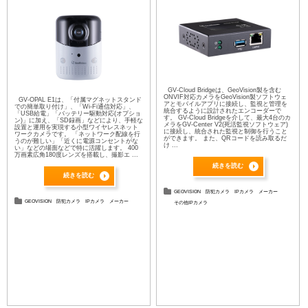
GV-Cloud Bridgeは、GeoVision製を含む
ONVIF対応カメラをGeoVision製ソフトウェ
GV-OPAL E1は、「付属マグネットスタンド
アとモバイルアプリに接続し、監視と管理を
での簡単取り付け」、「Wi-Fi通信対応」、
統合するように設計されたエンコーダーで
「USB給電」「バッテリー駆動対応(オプショ
す。 GV-Cloud Bridgeを介して、最大4台のカ
ン)」に加え、「SD録画」などにより、手軽な
メラをGV-Center V2(死活監視ソフトウェア)
設置と運用を実現する小型ワイヤレスネット
に接続し、統合された監視と制御を行うこと
ワークカメラです。 「ネットワーク配線を行
ができます。 また、QRコードを読み取るだ
うのが難しい」「近くに電源コンセントがな
け ...
い」などの場面などで特に活躍します。 400
万画素広角180度レンズを搭載し、撮影エ ...
続きを読む
続きを読む
GEOVISION
防犯カメラ
IPカメラ
メーカー
GEOVISION
防犯カメラ
IPカメラ
メーカー
その他IPカメラ