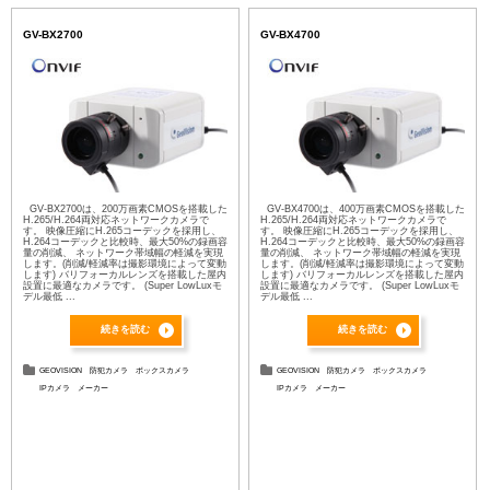
GV-BX2700
GV-BX4700
GV-BX2700は、200万画素CMOSを搭載した
GV-BX4700は、400万画素CMOSを搭載した
H.265/H.264両対応ネットワークカメラで
H.265/H.264両対応ネットワークカメラで
す。 映像圧縮にH.265コーデックを採用し、
す。 映像圧縮にH.265コーデックを採用し、
H.264コーデックと比較時、最大50%の録画容
H.264コーデックと比較時、最大50%の録画容
量の削減、 ネットワーク帯域幅の軽減を実現
量の削減、 ネットワーク帯域幅の軽減を実現
します。(削減/軽減率は撮影環境によって変動
します。(削減/軽減率は撮影環境によって変動
します) バリフォーカルレンズを搭載した屋内
します) バリフォーカルレンズを搭載した屋内
設置に最適なカメラです。 (Super LowLuxモ
設置に最適なカメラです。 (Super LowLuxモ
デル最低 ...
デル最低 ...
続きを読む
続きを読む
GEOVISION
防犯カメラ
ボックスカメラ
GEOVISION
防犯カメラ
ボックスカメラ
IPカメラ
メーカー
IPカメラ
メーカー