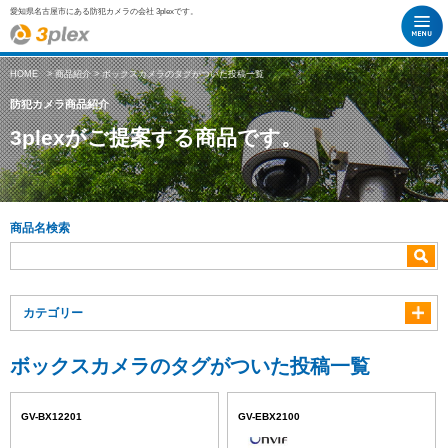
愛知県名古屋市にある防犯カメラの会社 3plexです。
HOME
>
商品紹介
> ボックスカメラのタグがついた投稿一覧
防犯カメラ商品紹介
3plexがご提案する商品です。
商品名検索
カテゴリー
ボックスカメラのタグがついた投稿一覧
GV-BX12201
GV-EBX2100