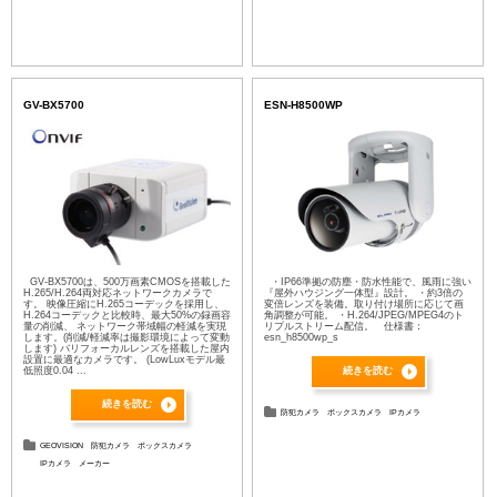
GV-BX5700
ESN-H8500WP
GV-BX5700は、500万画素CMOSを搭載した
・IP66準拠の防塵・防水性能で、風雨に強い
H.265/H.264両対応ネットワークカメラで
『屋外ハウジング一体型』設計。 ・約3倍の
す。 映像圧縮にH.265コーデックを採用し、
変倍レンズを装備。取り付け場所に応じて画
H.264コーデックと比較時、最大50%の録画容
角調整が可能。 ・H.264/JPEG/MPEG4のト
量の削減、 ネットワーク帯域幅の軽減を実現
リプルストリーム配信。 仕様書：
します。(削減/軽減率は撮影環境によって変動
esn_h8500wp_s
します) バリフォーカルレンズを搭載した屋内
設置に最適なカメラです。 (LowLuxモデル最
低照度0.04 ...
続きを読む
続きを読む
防犯カメラ
ボックスカメラ
IPカメラ
GEOVISION
防犯カメラ
ボックスカメラ
IPカメラ
メーカー