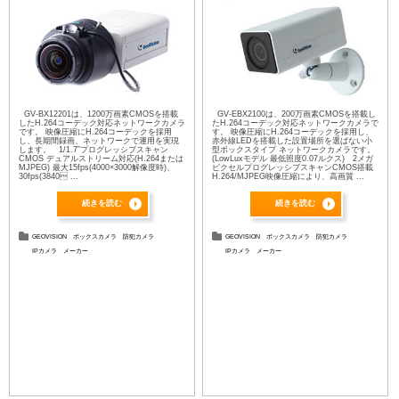
GV-BX12201は、1200万画素CMOSを搭載
GV-EBX2100は、200万画素CMOSを搭載し
したH.264コーデック対応ネットワークカメラ
たH.264コーデック対応ネットワークカメラで
です。 映像圧縮にH.264コーデックを採用
す。 映像圧縮にH.264コーデックを採用し、
し、長期間録画、ネットワークで運用を実現
赤外線LEDを搭載した設置場所を選ばない小
します。 1/1.7”プログレッシブスキャン
型ボックスタイプ ネットワークカメラです。
CMOS デュアルストリーム対応(H.264または
(LowLuxモデル 最低照度0.07ルクス) 2メガ
MJPEG) 最大15fps(4000×3000解像度時)、
ピクセルプログレッシブスキャンCMOS搭載
30fps(3840 ...
H.264/MJPEG映像圧縮により、高画質 ...
続きを読む
続きを読む
GEOVISION
ボックスカメラ
防犯カメラ
GEOVISION
ボックスカメラ
防犯カメラ
IPカメラ
メーカー
IPカメラ
メーカー