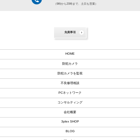
（9時から20時まで、土日も営業）
免責事項
HOME
防犯カメラ
防犯カメラを監視
不良修理相談
PCネットワーク
コンサルティング
会社概要
3plex SHOP
BLOG