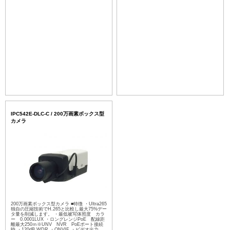
IPC542E-DLC-C / 200万画素ボックス型
カメラ
200万画素ボックス型カメラ ■特徴 ・Ultra265
独自の圧縮技術でH.265と比較し最大75%デー
タ量を削減します。 ・最低被写体照度 カラ
ー 0.0001LUX ・ロングレンジPoE 配線距
離最大250ｍ※UNV NVR PoEポート接続
時 ・120dB WDR ・ONVIF ・ビデオ出力