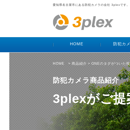
愛知県名古屋市にある防犯カメラの会社 3plexです。
HOME
防犯カ
HOME
>
商品紹介
> ONEのタグがついた
防犯カメラ商品紹介
3plexが