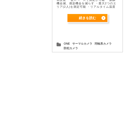
機会減、感染機会を減らす ・最大2つのエ
リア(2人)を測定可能 ・リアルタイム温度
データを学習・分析 ・温度偏差による温度
補正機能で±0.1℃単位 ...
続きを読む
ONE
サーマルカメラ
同軸系カメラ
防犯カメラ