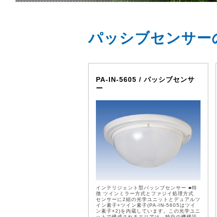
パッシブセンサー
PA-IN-5605 / パッシブセンサ
ー
インテリジェント型パッシブセンサー ■特
徴 ツインミラー方式とファジイ処理方式
センサーに2組の光学ユニットとデュアルツ
イン素子+ツイン素子(PA-IN-5605はツイ
ン素子×2)を内蔵しています。この光学ユニ
ットで構成されるエリアは、独自の機構設