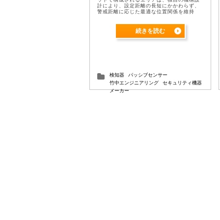
計により、設定距離の長短にかかわらず、
警戒距離に応じた最適な位置関係を維持
し、小動物による誤動作を大幅に軽減しま
す。 また、ファジイ処理により、小動物の
...
続きを読む
検知器
パッシブセンサー
竹中エンジニアリング
セキュリティ機器
メーカー