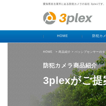
愛知県名古屋市にある防犯カメラの会社 3plexです。
HOME
防犯カ
HOME
>
商品紹介
> パッシブセンサーの
防犯カメラ商品紹介
3plexが