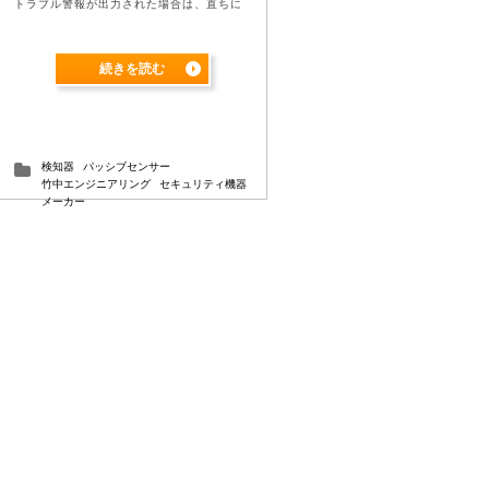
トラブル警報が出力された場合は、直ちに
センサーの動作確認を行ってください。 ●
警戒中はアンチブラインド機能による監視
を常に行うよう ...
続きを読む
検知器
パッシブセンサー
竹中エンジニアリング
セキュリティ機器
メーカー