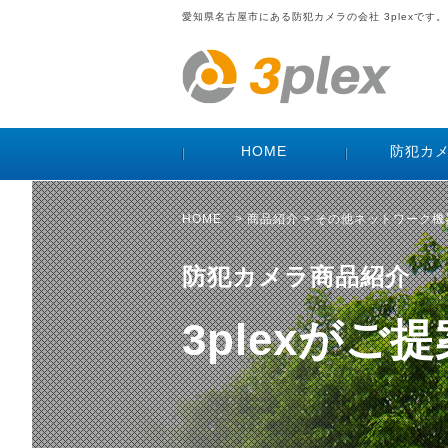
愛知県名古屋市にある防犯カメラの会社 3plexです。
HOME
防犯カ
HOME
>
商品紹介
> その他ネットワーク
防犯カメラ商品紹介
3plexが