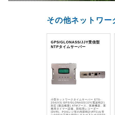
その他ネットワー
GPS/GLONASS/JJY受信型
NTPタイムサーバー
小型ネットワークタイムサーバー ETS-
204(V3) GPS/GLONASS/JJY(電波時計)
対応 [製品概要] ATMブース、医療機器、業
務用タイマー設備、防犯用レコーダー
(DVR)、POSレジ等の内部時計(RTC)を常
にGPSの正確な時刻にあわせるためのNTP