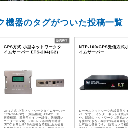
ク機器のタグがついた投稿一覧
販売終了
GPS方式 小型ネットワークタ
NTP-100/GPS受信方式
イムサーバー ETS-204(G2)
イムサーバー
GPS方式 小型ネットワークタイムサーバー
ローカルネットワーク内設置型タ
ETS-204(G2) [製品概要] ATMブース、
バーです。 インターネット環境が
医療機器、業務用タイマー設備、防犯用レ
や、既設のネットワークに防犯カ
コーダー(DVR)、POSレジ等の内部時計
を接続できない場合に時刻同期を
(RTC)を常にGPSの正確な時刻にあわせる
に有効な機器です。 防犯カメラ機
ためのネットワークNTPタイムサーバーで
はなく、PCやサーバー、その他ネ