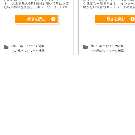
す。 人工衛星のGPS信号を用いて常に正確
ク機器も同期できます。 インター
な時刻情報を受信し、ネットワーク（LAN
境がない場合やネットワークの負
又はRS-232)で同期を行うことができます
有効です。 特徴と機能 ・DVR/N
...
をリアルタイムで補正 ・LEDで
...
続きを読む
続きを読む
NTP
ネットワーク関連
NTP
ネットワーク関連
その他ネットワーク機器
その他ネットワーク機器