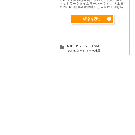
ネットワークタイムサーバーです。 人工衛
星のGPS信号や電波時計から常に正確な時
刻情報を受信し、ネットワーク（LAN又は
RS-232 ...
続きを読む
NTP
ネットワーク関連
その他ネットワーク機器