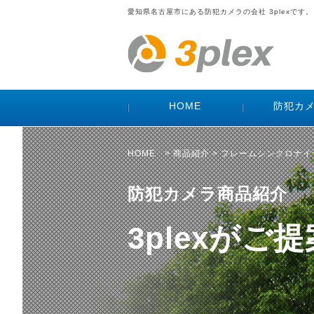
愛知県名古屋市にある防犯カメラの会社 3plexです。
HOME
防犯カ
HOME
>
商品紹介
> フレームシンクロナ
防犯カメラ商品紹介
3plexが