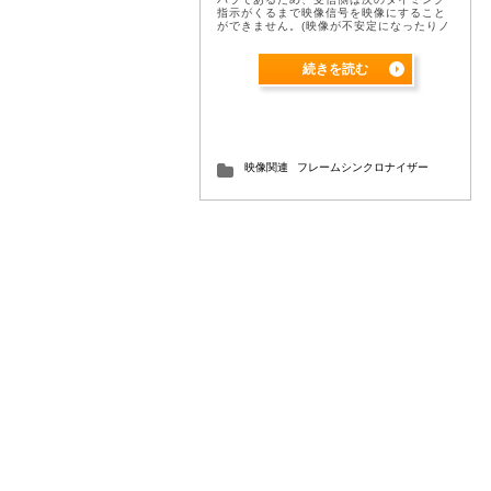
指示がくるまで映像信号を映像にすること
ができません。(映像が不安定になったりノ
イズが走ったりする) この状態を解消する
ために、映像信号に付いている同期信 ...
続きを読む
映像関連
フレームシンクロナイザー