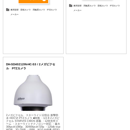
東邦技研
同軸系カメラ
防犯カメラ
PTZカメラ
東邦技研
防犯カメラ
同軸系カメラ
PTZカメラ
メーカー
メーカー
DH-SD40212IN-HC-S3 / 2メガピクセ
ル PTZカメラ
2メガピクセル スターライト12倍台 衝撃防
水 HDCVI PTZカメラ ■特徴 ・1/2.8 2メガピ
クセル STARVIS CMOS 搭載 ・12倍光学ズ
ーム ・スターライトテクノロジー対応 ・最大
30fps＠1080p、30/60fps＠720p ・120db true
WDR、3D DNR ・IP66、IK10 仕様書 (PDF)