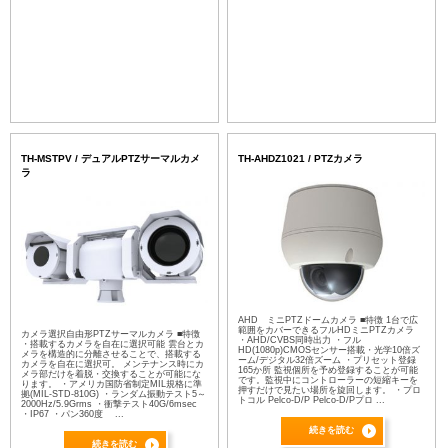
TH-MSTPV / デュアルPTZサーマルカメ
TH-AHDZ1021 / PTZカメラ
ラ
AHD ミニPTZドームカメラ ■特徴 1台で広
範囲をカバーできるフルHDミニPTZカメラ
カメラ選択自由形PTZサーマルカメラ ■特徴
・AHD/CVBS同時出力 ・フル
・搭載するカメラを自在に選択可能 雲台とカ
HD(1080p)CMOSセンサー搭載・光学10倍ズ
メラを構造的に分離させることで、搭載する
ーム/デジタル32倍ズーム ・プリセット登録
カメラを自在に選択可。 メンテナンス時にカ
165か所 監視個所を予め登録することが可能
メラ部だけを着脱・交換することが可能にな
です。監視中にコントローラーの短縮キーを
ります。 ・アメリカ国防省制定MIL規格に準
押すだけで見たい場所を旋回します。 ・プロ
拠(MIL-STD-810G) ・ランダム振動テスト5～
トコル Pelco-D/P Pelco-D/Pプロ ...
2000Hz/5.9Grms ・衝撃テスト40G/6msec
・IP67 ・パン360度 ...
続きを読む
続きを読む