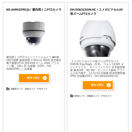
NS-AH902PRC(I) / 屋内用ミニPTZカメラ
DH-SD63220IN-HC / ２メガピクセル20
倍ズームPTZカメラ
屋内用ミニPTZスピードドームカメラ ■特徴
240万画素 最低照度 0.001Lux WDR 逆光補正
２メガピクセル２０倍ズームPTZカメラ
電子感度UP×4 光学10倍ズーム DNR プリセ
DWDR,Day/Night（ICR） ウルトラDNR オ
ット数：256ヶ所 仕様書（PDF)：NS-
ートアイリス, オートフォーカス 水平旋回速
AH902PRC_I_仕様書
度 最高300゜/秒,360゜エンドレス旋回 アラー
ム入出力端子：2入力/1出力装備 防水防塵性能
IP66 仕様書(PDF)：DH-SD63220IN-HC
続きを読む
続きを読む
同軸系カメラ
防犯カメラ
PTZカメラ
防犯カメラ
同軸系カメラ
PTZカメラ