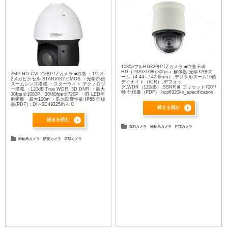
1080pフルHD32倍PTZカメラ ■特徴 Full
HD（1920×1080,30fps）解像度 光学32倍ズ
2MP HD-CVI 25倍PTZカメラ ■特徴 ・1/2.8”
ーム（4.44～142.6mm）,デジタルズーム16倍
2メガピクセル STARVIS? CMOS ・光学25倍
デイナイト（ICR）,デフォッ
ズームレンズ搭載 ・スターライト テクノロジ
グ,WDR（120dB）,SSNRⅢ プリセット700°/
ー搭載 ・120dB True WDR, 3D DNR ・最大
秒 仕様書（PDF)：hcp6320kn_specification
30fps＠1080P、30/60fps＠720P ・IR LED照
射距離 最大100m ・防水防塵性能 IP66 仕様
書(PDF)：DH-SD49225IN-HC
続きを読む
続きを読む
防犯カメラ
同軸系カメラ
PTZカメラ
同軸系カメラ
防犯カメラ
PTZカメラ