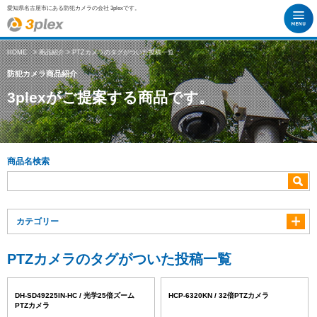
愛知県名古屋市にある防犯カメラの会社 3plexです。
HOME
>
商品紹介
> PTZカメラのタグがついた投稿一覧
防犯カメラ商品紹介
3plexがご提案する商品です。
商品名検索
カテゴリー
PTZカメラのタグがついた投稿一覧
DH-SD49225IN-HC / 光学25倍ズーム
HCP-6320KN / 32倍PTZカメラ
PTZカメラ