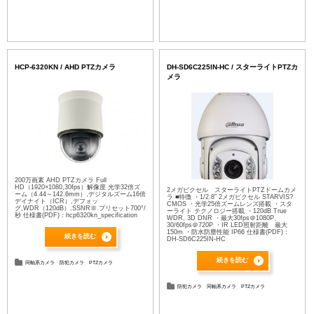
HCP-6320KN / AHD PTZカメラ
DH-SD6C225IN-HC / スターライトPTZカ
メラ
200万画素 AHD PTZカメラ Full
HD（1920×1080,30fps）解像度 光学32倍ズ
2メガピクセル スターライトPTZドームカメ
ーム（4.44～142.6mm）,デジタルズーム16倍
ラ ■特徴 ・1/2.8” 2メガピクセル STARVIS?
デイナイト（ICR）,デフォッ
CMOS ・光学25倍ズームレンズ搭載 ・スタ
グ,WDR（120dB）,SSNRⅢ プリセット700°/
ーライト テクノロジー搭載 ・120dB True
秒 仕様書(PDF)：hcp6320kn_specification
WDR, 3D DNR ・最大30fps＠1080P、
30/60fps＠720P ・IR LED照射距離 最大
150m ・防水防塵性能 IP66 仕様書(PDF)：
続きを読む
DH-SD6C225IN-HC
続きを読む
同軸系カメラ
防犯カメラ
PTZカメラ
防犯カメラ
同軸系カメラ
PTZカメラ