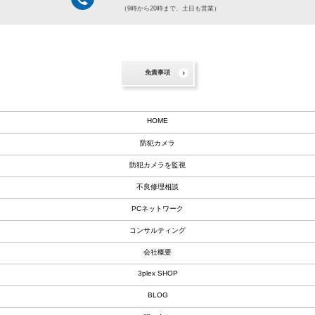
（9時から20時まで、土日も営業）
免責事項
HOME
防犯カメラ
防犯カメラを監視
不良修理相談
PCネットワーク
コンサルティング
会社概要
3plex SHOP
BLOG