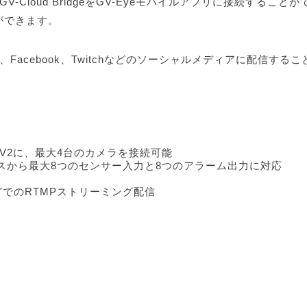
Cloud BridgeをGV-Eyeモバイルアプリに接続すること
ができます。
、Facebook、Twitchなどのソーシャルメディアに配信する
。
r V2に、最大4台のカメラを接続可能
クスから最大8つのセンサー入力と8つのアラーム出力に対応
tchなどでのRTMPストリーミング配信