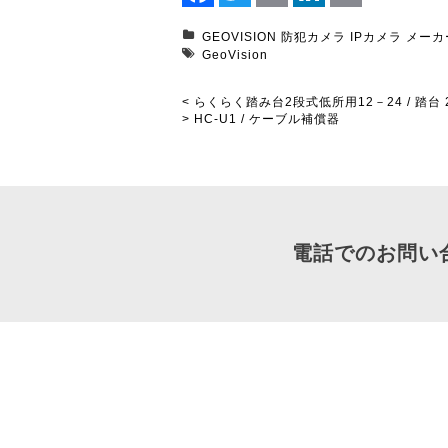
Facebook
Twitter
Email
LinkedIn
Print
GEOVISION
防犯カメラ
IPカメラ
メーカ
GeoVision
< らくらく踏み台2段式低所用12－24 / 踏台
> HC-U1 / ケーブル補償器
電話でのお問い