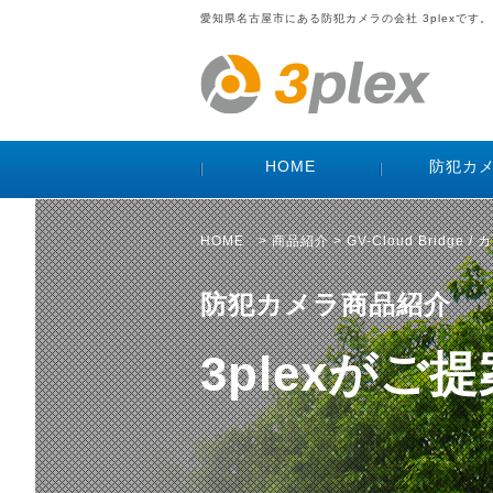
愛知県名古屋市にある防犯カメラの会社 3plexです。
HOME
防犯カ
HOME
>
商品紹介
> GV-Cloud Bridge
防犯カメラ商品紹介
3plexが