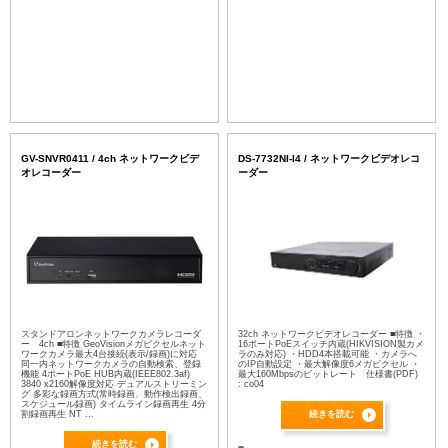
GV-SNVR0411 / 4ch ネットワークビデ
DS-7732NI-I4 / ネットワークビデオレコ
オレコーダー
ーダー
スタンドアロンネットワークカメラレコーダ
32ch ネットワークビデオレコーダー ■特徴 ・
ー 4ch ■特徴 GeoVisionメガピクセルネット
16ポートPoEスイッチ内蔵(HIKVISION製カメ
ワークカメラ最大4台接続(表示/録画)に対応
ラのみ対応) ・HDD4本搭載可能 ・カメラへ
同一内ネットワークカメラの自動検索、登録
のIP自動設定 ・最大解像度6メガピクセル ・
機能 4ポートPoE HUB内蔵(IEEE802.3af)
最大160Mbpsのビットレート 仕様書(PDF)
3840 x2160解像度対応 デュアルストリーミン
: co04
グ 多彩な録画方式(常時録画、動作検出録画、
スケジュール録画) タイムライン録画再生 4分
割録画再生 NT ...
続きを読む
続きを読む