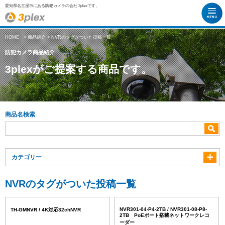
愛知県名古屋市にある防犯カメラの会社 3plexです。
HOME
>
商品紹介
> NVRのタグがついた投稿一覧
防犯カメラ商品紹介
3plexがご提案する商品です。
商品名検索
カテゴリー
NVRのタグがついた投稿一覧
NVR301-04-P4-2TB / NVR301-08-P8-
TH-GMNVR / 4K対応32chNVR
2TB PoEポート搭載ネットワークレコ
ーダー