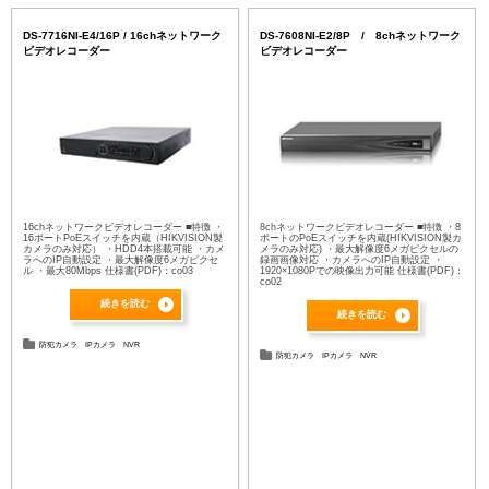
DS-7716NI-E4/16P / 16chネットワーク
DS-7608NI-E2/8P / 8chネットワーク
ビデオレコーダー
ビデオレコーダー
16chネットワークビデオレコーダー ■特徴 ・
8chネットワークビデオレコーダー ■特徴 ・8
16ポートPoEスイッチを内蔵（HIKVISION製
ポートのPoEスイッチを内蔵(HIKVISION製カ
カメラのみ対応） ・HDD4本搭載可能 ・カメ
メラのみ対応) ・最大解像度6メガピクセルの
ラへのIP自動設定 ・最大解像度6メガピクセ
録画画像対応 ・カメラへのIP自動設定 ・
ル ・最大80Mbps 仕様書(PDF)：co03
1920×1080Pでの映像出力可能 仕様書(PDF)：
co02
続きを読む
続きを読む
防犯カメラ
IPカメラ
NVR
防犯カメラ
IPカメラ
NVR