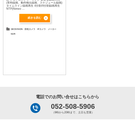
(常時録画、動作検出録画、スケジュール録画)
タイムライン録画再生 4分割/9分割録画再生
NTP(Netwo ...
続きを読む
GEOVISION
防犯カメラ
IPカメラ
メーカー
NVR
電話でのお問い合せはこちらから
052-508-5906
（9時から20時まで、土日も営業）