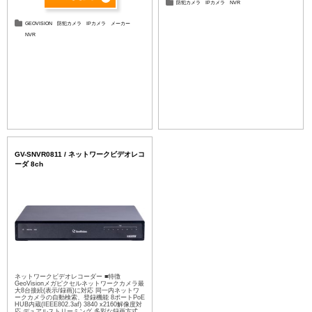
防犯カメラ
IPカメラ
NVR
GEOVISION
防犯カメラ
IPカメラ
メーカー
NVR
GV-SNVR0811 / ネットワークビデオレコ
ーダ 8ch
ネットワークビデオレコーダー ■特徴
GeoVisionメガピクセルネットワークカメラ最
大8台接続(表示/録画)に対応 同一内ネットワ
ークカメラの自動検索、登録機能 8ポートPoE
HUB内蔵(IEEE802.3af) 3840 x2160解像度対
応 デュアルストリーミング 多彩な録画方式