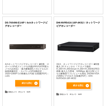
DS-7604NI-E1/4P / 4chネットワークビ
DHI-NVR5416-16P-4KS2 / ネットワーク
デオレコーダー
ビデオレコーダー
4chネットワークビデオレコーダー ■特徴 ・4
16ch ネットワークビデオレコーダー ■特徴
ポートのPoEスイッチを内蔵(HIKVISION製カ
最大 16 チャンネル ＩＰカメラ接続
メラのみ対応) ・最大解像度6メガピクセルの
H.265+/H.265/Smart H.264+/H.264/MJPEG
録画画像対応 ・カメラへのIP自動設定 ・
搭載 最大入力帯域 320Mbps 最大12M ピク
1920×1080Pでの映像出力可能 仕様書(PDF)：
セル解像度でプレビュー＆再生 2HDMI/VGA
co01
の同時ビデオ出力 仕様書(PDF)：DHI-
NVR5416-16P-4KS2
続きを読む
続きを読む
防犯カメラ
IPカメラ
NVR
防犯カメラ
IPカメラ
NVR