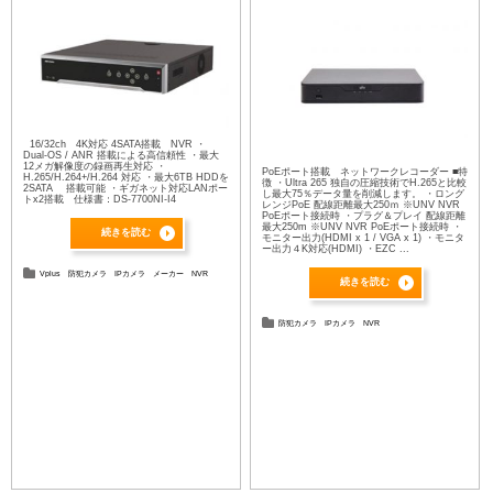
16/32ch 4K対応 4SATA搭載 NVR ・
Dual-OS / ANR 搭載による高信頼性 ・最大
12メガ解像度の録画再生対応 ・
PoEポート搭載 ネットワークレコーダー ■特
H.265/H.264+/H.264 対応 ・最大6TB HDDを
徴 ・Ultra 265 独自の圧縮技術でH.265と比較
2SATA 搭載可能 ・ギガネット対応LANポー
し最大75％データ量を削減します。 ・ロング
トx2搭載 仕様書：DS-7700NI-I4
レンジPoE 配線距離最大250ｍ ※UNV NVR
PoEポート接続時 ・プラグ＆プレイ 配線距離
最大250m ※UNV NVR PoEポート接続時 ・
続きを読む
モニター出力(HDMI x 1 / VGA x 1) ・モニタ
ー出力４K対応(HDMI) ・EZC ...
Vplus
防犯カメラ
IPカメラ
メーカー
NVR
続きを読む
防犯カメラ
IPカメラ
NVR