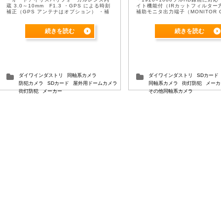
蔵 3.0～10mm F1.3 ・GPS による時刻
イト機能付（IRカットフィルター
補正（GPS アンテナはオプション） ・補
補助モニタ出力端子（MONITOR O
助モニタ出力端子（MONITOR OUT) ・I
GPSによる時刻補 ...
...
続きを読む
続きを読む
ダイワインダストリ
同軸系カメラ
ダイワインダストリ
SDカード
防犯カメラ
SDカード
屋外用ドームカメラ
同軸系カメラ
街灯防犯
メーカ
街灯防犯
メーカー
その他同軸系カメラ