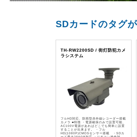
SDカードのタグ
TH-RW2200SD / 街灯防犯カメ
ラシステム
フルHD対応、防雨型赤外線レコーダー搭載
カメラ ■特徴 ・電源確保のみで設置可能、
AC100V電源があればどこでも簡単に設置
することが出来ます。 ・フル
HD(1080P)CMOSセンサー搭載 ・SDカ
ード最大256GB対応 ・リモコン操作対