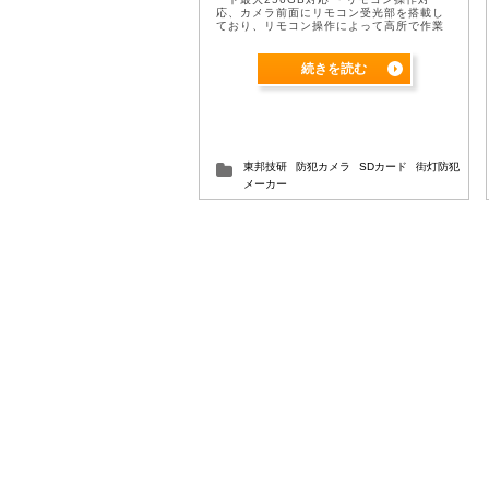
応、カメラ前面にリモコン受光部を搭載し
ており、リモコン操作によって高所で作業
することなくカメラの設定、映像確認が行
えます。 ・録画状態表示LED、カメラ前面
右下 ...
続きを読む
東邦技研
防犯カメラ
SDカード
街灯防犯
メーカー