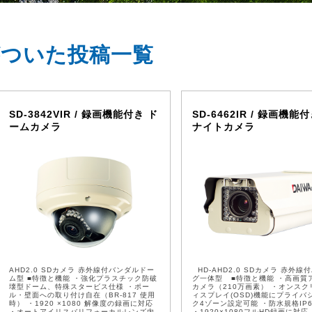
がついた投稿一覧
SD-3842VIR / 録画機能付き ド
SD-6462IR / 録画機能
ームカメラ
ナイトカメラ
AHD2.0 SDカメラ 赤外線付バンダルドー
HD-AHD2.0 SDカメラ 赤外線
ム型 ■特徴と機能 ・強化プラスチック防破
グ一体型 ■特徴と機能 ・高画質
壊型ドーム、特殊スタービス仕様 ・ポー
カメラ（210万画素） ・オンスク
ル・壁面への取り付け自在（BR-817 使用
ィスプレイ(OSD)機能にプライバ
時） ・1920 ×1080 解像度の録画に対応
ク4ゾーン設定可能 ・防水規格IP
・オートアイリスバリフォーカルレンズ内
・1920×1080フルHD録画に対応