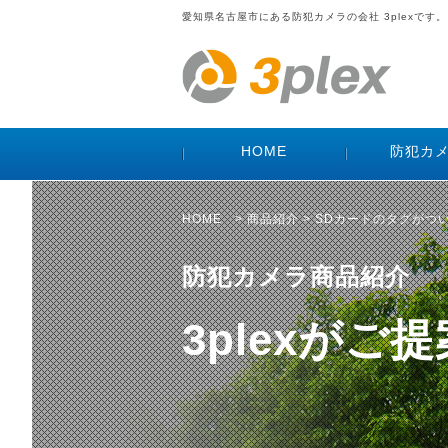
愛知県名古屋市にある防犯カメラの会社 3plexです。
HOME
防犯カ
HOME
>
商品紹介
> SDカードのタグがつ
防犯カメラ商品紹介
3plexが