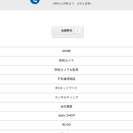
（9時から20時まで、土日も営業）
免責事項
HOME
防犯カメラ
防犯カメラを監視
不良修理相談
PCネットワーク
コンサルティング
会社概要
3plex SHOP
BLOG