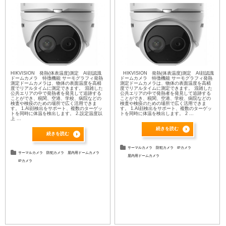
HIKVISION 発熱(体表温度)測定 AI顔認識
HIKVISION 発熱(体表温度)測定 AI顔認識
ドームカメラ 特徴機能 サーモグラフィ発熱
ドームカメラ 特徴機能 サーモグラフィ発熱
測定ドームカメラは、物体の表面温度を高精
測定ドームカメラは、物体の表面温度を高精
度でリアルタイムに測定できます。 混雑した
度でリアルタイムに測定できます。 混雑した
公共エリアの中で発熱者を発見して追跡する
公共エリアの中で発熱者を発見して追跡する
ことができ、税関、空港、学校、病院などの
ことができ、税関、空港、学校、病院などの
検査や検疫のための場所で広く活用できま
検査や検疫のための場所で広く活用できま
す。 1.AI顔検出をサポート、複数のターゲッ
す。 1.AI顔検出をサポート、複数のターゲッ
トを同時に体温を検出します。 2.設定温度以
トを同時に体温を検出します。 2 ...
上 ...
続きを読む
続きを読む
サーマルカメラ
防犯カメラ
IPカメラ
サーマルカメラ
防犯カメラ
屋内用ドームカメラ
屋内用ドームカメラ
IPカメラ