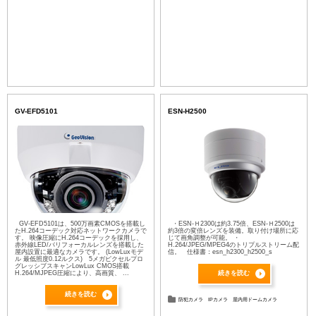
GV-EFD5101
ESN-H2500
GV-EFD5101は、500万画素CMOSを搭載し
・ESN-Ｈ2300は約3.75倍、ESN-Ｈ2500は
たH.264コーデック対応ネットワークカメラで
約3倍の変倍レンズを装備。取り付け場所に応
す。 映像圧縮にH.264コーデックを採用し、
じて画角調整が可能。 ・
赤外線LED/バリフォーカルレンズを搭載した
H.264/JPEG/MPEG4のトリプルストリーム配
屋内設置に最適なカメラです。 (LowLuxモデ
信。 仕様書：esn_h2300_h2500_s
ル 最低照度0.12ルクス) 5メガピクセルプロ
グレッシブスキャンLowLux CMOS搭載
H.264/MJPEG圧縮により、高画質、 ...
続きを読む
続きを読む
防犯カメラ
IPカメラ
屋内用ドームカメラ