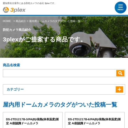
愛知県名古屋市にある防犯カメラの会社 3plexです。
HOME
>
商品紹介
> 屋内用ドームカメラのタグがついた投稿一覧
防犯カメラ商品紹介
3plexがご提案する商品です。
商品名検索
カテゴリー
屋内用ドームカメラのタグがついた投稿一覧
DS-2TD1217B-3/PA(B)/発熱(体表温度)測
DS-2TD1217B-6/PA(B)/発熱(体表温度)測
定 AI顔認識ドームカメラ
定 AI顔認識ドームカメラ