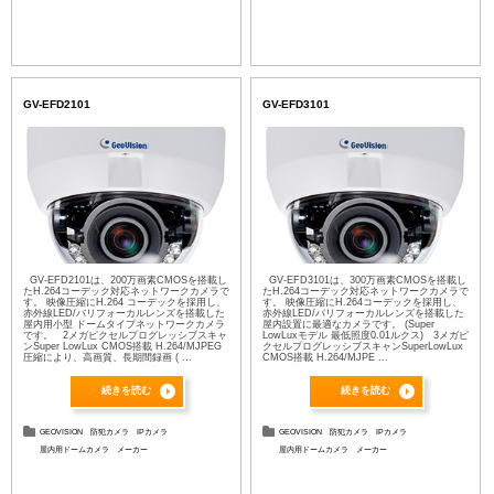
GV-EFD2101
GV-EFD3101
GV-EFD2101は、200万画素CMOSを搭載し
GV-EFD3101は、300万画素CMOSを搭載し
たH.264コーデック対応ネットワークカメラで
たH.264コーデック対応ネットワークカメラで
す。 映像圧縮にH.264 コーデックを採用し、
す。 映像圧縮にH.264コーデックを採用し、
赤外線LED/バリフォーカルレンズを搭載した
赤外線LED/バリフォーカルレンズを搭載した
屋内用小型 ドームタイプネットワークカメラ
屋内設置に最適なカメラです。 (Super
です。 2メガピクセルプログレッシブスキャ
LowLuxモデル 最低照度0.01ルクス) 3メガピ
ンSuper LowLux CMOS搭載 H.264/MJPEG
クセルプログレッシブスキャンSuperLowLux
圧縮により、高画質、長期間録画 ( ...
CMOS搭載 H.264/MJPE ...
続きを読む
続きを読む
GEOVISION
防犯カメラ
IPカメラ
GEOVISION
防犯カメラ
IPカメラ
屋内用ドームカメラ
メーカー
屋内用ドームカメラ
メーカー