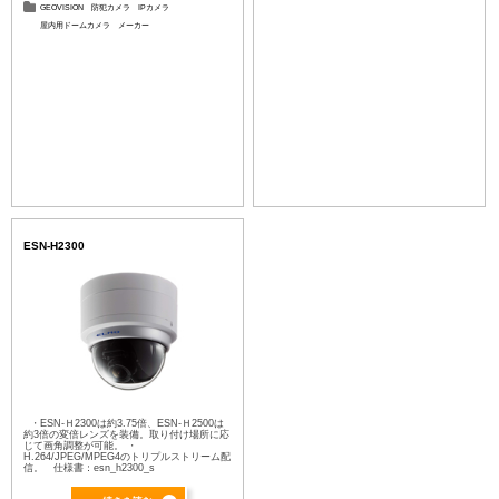
GEOVISION
防犯カメラ
IPカメラ
屋内用ドームカメラ
メーカー
ESN-H2300
・ESN-Ｈ2300は約3.75倍、ESN-Ｈ2500は
約3倍の変倍レンズを装備。取り付け場所に応
じて画角調整が可能。 ・
H.264/JPEG/MPEG4のトリプルストリーム配
信。 仕様書：esn_h2300_s