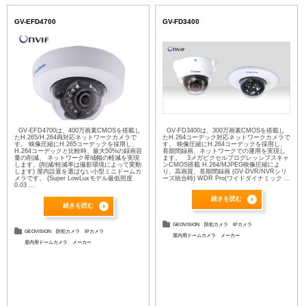
GV-EFD4700
GV-FD3400
GV-EFD4700は、400万画素CMOSを搭載し
GV-FD3400は、300万画素CMOSを搭載し
たH.265/H.264両対応ネットワークカメラで
たH.264コーデック対応ネットワークカメラで
す。 映像圧縮にH.265コーデックを採用し、
す。 映像圧縮にH.264コーデックを採用し、
H.264コーデックと比較時、最大50%の録画容
長期間録画、ネットワークでの運用を実現し
量の削減、 ネットワーク帯域幅の軽減を実現
ます。 3メガピクセルプログレッシブスキャ
します。(削減/軽減率は撮影環境によって変動
ンCMOS搭載 H.264/MJPEG映像圧縮によ
します) 屋内設置を選ばない小型ミニドームカ
り、高画質、長期間録画 (GV-DVR/NVRシリ
メラです。 (Super LowLuxモデル最低照度
ーズ統合時) WDR Pro(ワイドダイナミック ...
0.03 ...
続きを読む
続きを読む
GEOVISION
防犯カメラ
IPカメラ
GEOVISION
防犯カメラ
IPカメラ
屋内用ドームカメラ
メーカー
屋内用ドームカメラ
メーカー