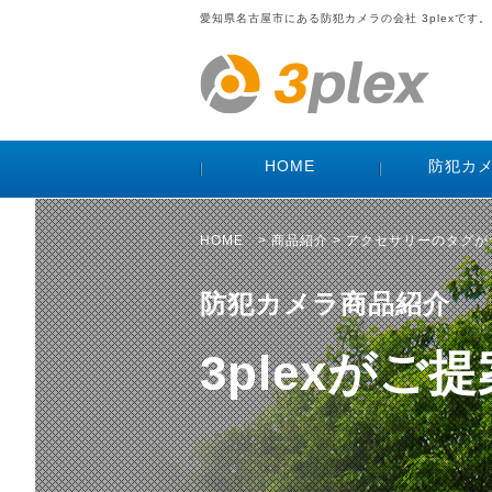
愛知県名古屋市にある防犯カメラの会社 3plexです。
HOME
防犯カ
HOME
>
商品紹介
> アクセサリーのタグ
防犯カメラ商品紹介
3plexが