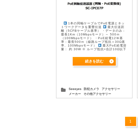
1本の同軸ケーブルでPoE電源とネッ
トワークデータを重畳伝送
最大伝送距
離（5CFBケーブル基準） ・データのみ：
最長1Km（10Mbpsモード）～ 500ｍ
（100Mbpsモード） ・PoE給電12Ｗ基
準：最長500ｍ（線路ループ抵抗＝30Ω基
準、100Mbpsモード）
最大PoE給電容
量： 約 30W ※ ループ抵抗=合計10Ω以下
基準、ケーブル種類・配線距離等によ ...
続きを読む
Seeeyes
防犯カメラ
アクセサリー
メーカー
その他アクセサリー
1