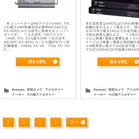
本コンバーターはHDアナログ(AHD, TVI,
本伝送装置はAHD又はCVBS)映
CV)最大2MP映像信号を標準HD-SDI又は
距離伝送するセット製品です。 映
EX-SDI(1.0/2.0)信号に変換するコンバー
を5C-FBで最大1kmまで伝送可能
ターです。 • 入力信号：HDアナログ
ズ除去効果も優れます。 • 1本
（AHD, TVI, CVI)最大2MP • 出力信号：
ブルに映像+電源を重畳伝送 • ５C
HD-SDI/ EX-SDI(1.0 / 2.0)選択出力 • 対
ケーブルで映像＋電源を長距離伝送 
応解像度：1080p 25/ 30、720p 25/ 30/
２M基準時に最大１km)伝送可能 •
6 ...
グ方式1280H(130万画素)/960H
素) 対応 • AHD 108 ...
続きを読む
続きを読む
Seeeyes
防犯カメラ
アクセサリー
Seeeyes
防犯カメラ
アクセサ
メーカー
その他アクセサリー
メーカー
その他アクセサリー
次へ
2
3
4
5