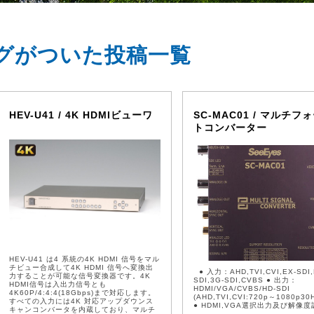
グがついた投稿一覧
HEV-U41 / 4K HDMIビューワ
SC-MAC01 / マルチフ
トコンバーター
HEV-U41 は4 系統の4K HDMI 信号をマル
チビュー合成して4K HDMI 信号へ変換出
● 入力：AHD,TVI,CVI,EX-SDI,
力することが可能な信号変換器です。4K
SDI,3G-SDI,CVBS ● 出力：
HDMI信号は入出力信号とも
HDMI/VGA/CVBS/HD-SDI
4K60P/4:4:4(18Gbps)まで対応します。
(AHD,TVI,CVI:720p～1080p3
すべての入力には4K 対応アップダウンス
● HDMI,VGA選択出力及び解像
キャンコンバータを内蔵しており、マルチ