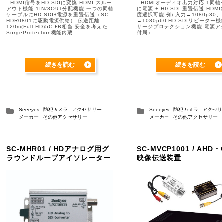
HDMI信号をHD-SDIに変換 HDMI スルー
HDMIオーディオ出力対応 1同
アウト機能 1IN/3OUT分配機能 一つの同軸
に電源 + HD-SDI 重畳伝送 HD
ケーブルにHD-SDI+電源を重畳伝送（SC-
度選択可能 例) 入力→1080p30
HDR0801に駆動電源供給） 伝送距離
→1080p60 HD-SDIリピーター
120m(Full HD)5C-FB相当 安全を考えた
サージプロテクション機能 電源ア
SurgeProtection機能内蔵
付属）
続きを読む
続きを読む
Seeeyes
防犯カメラ
アクセサリー
Seeeyes
防犯カメラ
アクセサ
メーカー
その他アクセサリー
メーカー
その他アクセサリー
SC-MHR01 / HDアナログ用グ
SC-MVCP1001 / AHD
ラウンドループアイソレーター
映像伝送装置