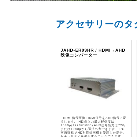
アクセサリーのタ
JAHD-ER03HR / HDMI→AHD
映像コンバーター
HDMI信号変換 HDMI信号をAHD信号に変
換します。 HDMI入力最大解像度は
1080p(1920×1080) AHD信号出力は720p
または1080pから選択出力できます。 PC
画面監視 AHD対応録画機を使用した場合、
セキュリティを強化することができます。