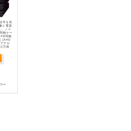
像信号を長
像と電源
し、ノイ
の同軸ケー
-FB同軸
(AHD
 アナロ
(52万画
リー