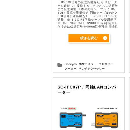
HD-SDI信号の伝送距離を延長 リピータ
ーを連続して接続することでさらに遠距離
まで伝送可能 １本の同輪ケーブルにHD-
SDI＋電源を重量伝送 同輪ケーブルのHD-
SDI信号伝送距離を180m(Full HD:1.5G）
延長 ※ S-5C-FB同輪ケーブル使用基準
※EX-LINK(SC-LHCP0801D等)を使用し
た場合は伝送距離を400m延長可能 安全性
を考慮してサージ保護機能 ...
続きを読む
Seeeyes
防犯カメラ
アクセサリー
メーカー
その他アクセサリー
SC-IPC07P / 同軸LANコンバ
ーター