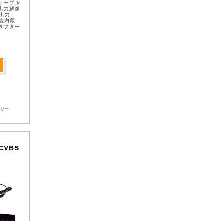
軸ケーブル
MI出力解像
、出力
機能内蔵
ダプター
リー
・CVBS