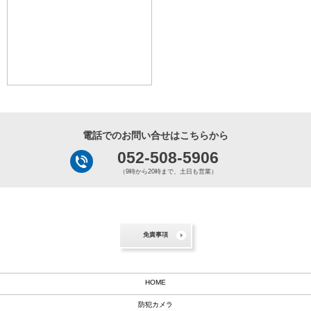
電話でのお問い合せはこちらから
052-508-5906
（9時から20時まで、土日も営業）
免責事項
HOME
防犯カメラ