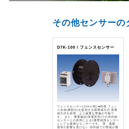
その他センサーの
D7K-100 / フェンスセンサー
フェンスセンサー(100ｍ用) ■特徴 フェン
ス全体(網部分)を監視する面警戒方式 面警
戒方式を採用、より厳重な警備が可能で
す。 また、重要施設(発電所等)での赤外線
センサーとの併用による2重警戒用センサー
としても最適なセンサーです。 雪、濃霧、
霜等の影響を受けない 赤外線での警戒が難