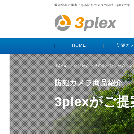
愛知県名古屋市にある防犯カメラの会社 3plexです。
HOME
防犯カ
HOME
>
商品紹介
> その他センサーのタ
防犯カメラ商品紹介
3plexが