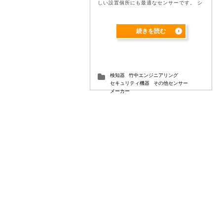
しい設置個所にも最適なセンサーです。 シ
ンプルなハード構成 赤外線での警戒が難し
い設置個所にも最適なセンサーです。 ...
続きを読む
検知器
竹中エンジニアリング
セキュリティ機器
その他センサー
メーカー