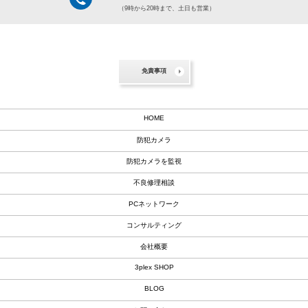
（9時から20時まで、土日も営業）
免責事項
HOME
防犯カメラ
防犯カメラを監視
不良修理相談
PCネットワーク
コンサルティング
会社概要
3plex SHOP
BLOG