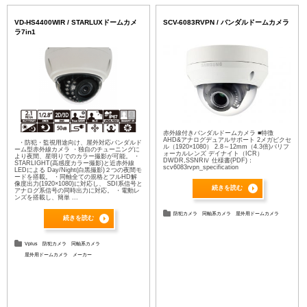
VD-HS4400WIR / STARLUXドームカメ
SCV-6083RVPN / バンダルドームカメラ
ラ7in1
赤外線付きバンダルドームカメラ ■特徴
AHD&アナログデュアルサポート 2メガピクセ
・防犯・監視用途向け、屋外対応バンダルド
ル（1920×1080） 2.8～12mm（4.3倍)バリフ
ーム型赤外線カメラ ・独自のチューニングに
ォーカルレンズ デイナイト（ICR）
より夜間、星明りでのカラー撮影が可能。 ・
DWDR,SSNRⅣ 仕様書(PDF)：
STARLIGHT(高感度カラー撮影)と近赤外線
scv6083rvpn_specification
LEDによる Day/Night(白黒撮影)２つの夜間モ
ードを搭載。 ・同軸全ての規格とフルHD解
像度出力(1920×1080)に対応し、 SDI系信号と
続きを読む
アナログ系信号の同時出力に対応。 ・電動レ
ンズを搭載し、簡単 ...
防犯カメラ
同軸系カメラ
屋外用ドームカメラ
続きを読む
Vplus
防犯カメラ
同軸系カメラ
屋外用ドームカメラ
メーカー