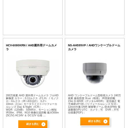
HCV-6080KRN / AHD屋外用ドームカメ
NS-AH599VP / AHDワンケーブルドーム
ラ
カメラ
200万画素 AHD 屋外用ドームカメラ フルHD
AHD ワンケーブルドーム型暗視カメラ 240万
解像度 カラー：0.11ルクス（F1.6） / モノク
画素 最低照度 0Lux（暗視） IR照射距離
ロ：0ルクス（IR LED点灯） 3.2〜
15m D-WDR（デジタルWDR） 逆光補正 電
10mm（3.1x）モータライズドバリフォーカ
子感度UP×30 バリフォーカルレンズ f2.8～
ルレンズ Day & Night（ICR）、
12mm付属 DNR 耐衝撃ドーム 防水(IP66) 電
WDR（120dB） SSNRⅣ、モーション検知
源重畳(VP) UTC カメラ：可 DVR：不可
IR30m、IP66、IK10 映像伝送距離 最大500m
仕様書(PDF)：
(5C2V) AC24V ＆ DC12V 仕様 ...
続きを読む
続きを読む