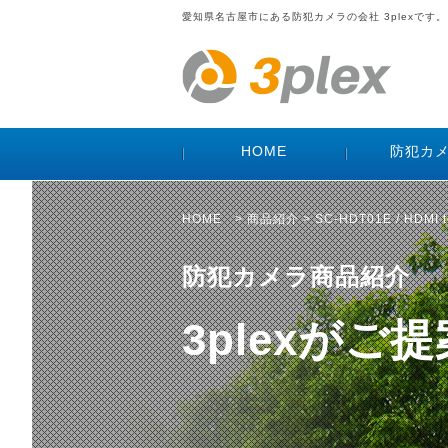
愛知県名古屋市にある防犯カメラの会社 3plexです。
HOME
防犯カ
HOME
>
商品紹介
> SC-HDT01E / HDMI
防犯カメラ商品紹介
3plexが