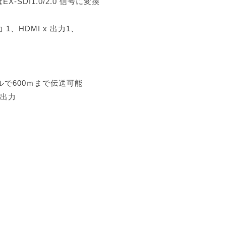
X-SDI1.0/2.0 信号に変換
 1、HDMI x 出力1、
ブルで600ｍまで伝送可能
0で出力