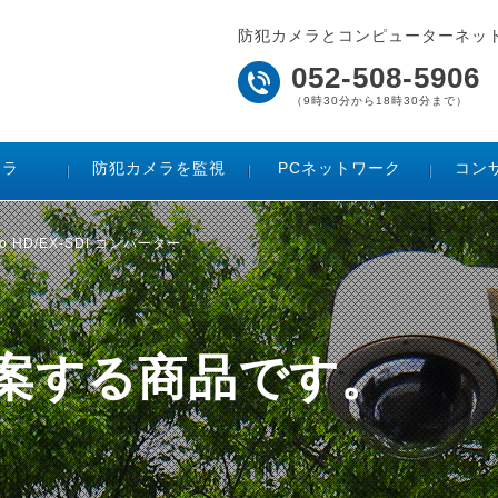
防犯カメラとコンピューターネッ
052-508-5906
（9時30分から18時30分まで）
メラ
防犯カメラを監視
PCネットワーク
コン
 to HD/EX-SDI コンバーター
ご提案する商品です。