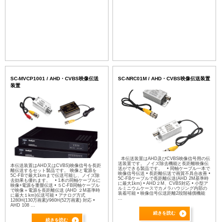
SC-MVCP1001 / AHD・CVBS映像伝送
SC-NRC01M / AHD・CVBS映像伝送装置
装置
本伝送装置はAHD及びCVBS映像信号用の伝
送装置です。 ノイズ除去機能と長距離映像伝
本伝送装置はAHD又はCVBS)映像信号を長距
送ができる製品です。 • 同軸ケーブル一本で
離伝送するセット製品です。 映像と電源を
映像信号伝送 • 長距離伝送で画質不具合改善 •
5C-FBで最大1kmまで伝送可能し、ノイズ除
5C-FBケーブルで長距離伝送(AHD 2M基準時
去効果も優れます。 • 1本の同軸ケーブルに
に最大1km) • AHD２M、CVBS対応 • 小型ア
映像+電源を重畳伝送 • ５C-FB同軸ケーブル
ルミニウムケースでカメラハウジング内部の
で映像＋電源を長距離伝送 (AHD ２M基準時
装着可能 • 映像信号伝送距離2段階補償機能
に最大１km)伝送可能 • アナログ方式
...
1280H(130万画素)/960H(52万画素) 対応 •
AHD 108 ...
続きを読む
続きを読む