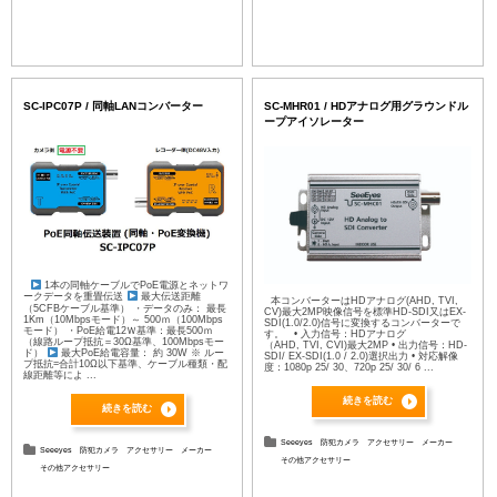
SC-IPC07P / 同軸LANコンバーター
SC-MHR01 / HDアナログ用グラウンドル
ープアイソレーター
1本の同軸ケーブルでPoE電源とネットワ
ークデータを重畳伝送
最大伝送距離
本コンバーターはHDアナログ(AHD, TVI,
（5CFBケーブル基準） ・データのみ： 最長
CV)最大2MP映像信号を標準HD-SDI又はEX-
1Km（10Mbpsモード）～ 500ｍ（100Mbps
SDI(1.0/2.0)信号に変換するコンバーターで
モード） ・PoE給電12Ｗ基準：最長500ｍ
す。 • 入力信号：HDアナログ
（線路ループ抵抗＝30Ω基準、100Mbpsモー
（AHD, TVI, CVI)最大2MP • 出力信号：HD-
ド）
最大PoE給電容量： 約 30W ※ ルー
SDI/ EX-SDI(1.0 / 2.0)選択出力 • 対応解像
プ抵抗=合計10Ω以下基準、ケーブル種類・配
度：1080p 25/ 30、720p 25/ 30/ 6 ...
線距離等によ ...
続きを読む
続きを読む
Seeeyes
防犯カメラ
アクセサリー
メーカー
Seeeyes
防犯カメラ
アクセサリー
メーカー
その他アクセサリー
その他アクセサリー