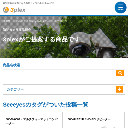
愛知県名古屋市にある防犯カメラの会社 3plexです。
HOME
>
商品紹介
> Seeeyesのタグがついた投稿一覧
防犯カメラ商品紹介
3plexがご提案する商品です。
商品名検索
カテゴリー
Seeeyesのタグがついた投稿一覧
SC-MAC01 / マルチフォーマットコンバ
SC-HLR01P / HD-SDIリピーター
ーター