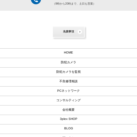
（9時から20時まで、土日も営業）
免責事項
HOME
防犯カメラ
防犯カメラを監視
不良修理相談
PCネットワーク
コンサルティング
会社概要
3plex SHOP
BLOG