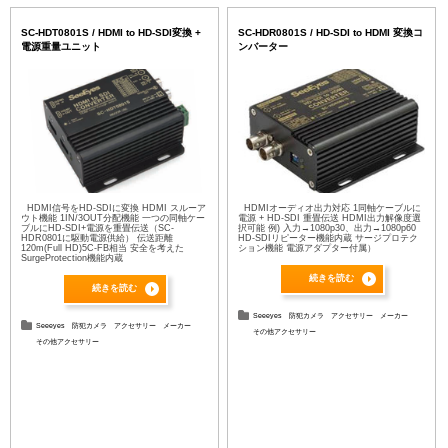
SC-HDT0801S / HDMI to HD-SDI変換 +
SC-HDR0801S / HD-SDI to HDMI 変換コ
電源重量ユニット
ンバーター
HDMI信号をHD-SDIに変換 HDMI スルーア
HDMIオーディオ出力対応 1同軸ケーブルに
ウト機能 1IN/3OUT分配機能 一つの同軸ケー
電源 + HD-SDI 重畳伝送 HDMI出力解像度選
ブルにHD-SDI+電源を重畳伝送（SC-
択可能 例) 入力→1080p30、出力→1080p60
HDR0801に駆動電源供給） 伝送距離
HD-SDIリピーター機能内蔵 サージプロテク
120m(Full HD)5C-FB相当 安全を考えた
ション機能 電源アダプター付属）
SurgeProtection機能内蔵
続きを読む
続きを読む
Seeeyes
防犯カメラ
アクセサリー
メーカー
Seeeyes
防犯カメラ
アクセサリー
メーカー
その他アクセサリー
その他アクセサリー