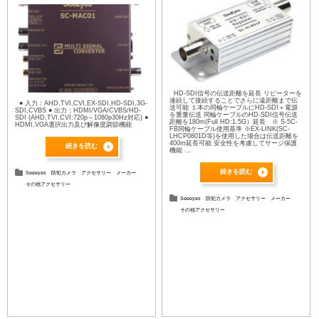
HD-SDI信号の伝送距離を延長 リピーターを
連続して接続することでさらに遠距離まで伝
● 入力：AHD,TVI,CVI,EX-SDI,HD-SDI,3G-
送可能 １本の同輪ケーブルにHD-SDI＋電源
SDI,CVBS ● 出力：HDMI/VGA/CVBS/HD-
を重量伝送 同輪ケーブルのHD-SDI信号伝送
SDI (AHD,TVI,CVI:720p～1080p30Hz対応) ●
距離を180m(Full HD:1.5G）延長 ※ S-5C-
HDMI,VGA選択出力及び解像度調節機能
FB同輪ケーブル使用基準 ※EX-LINK(SC-
LHCP0801D等)を使用した場合は伝送距離を
400m延長可能 安全性を考慮してサージ保護
続きを読む
機能 ...
続きを読む
Seeeyes
防犯カメラ
アクセサリー
メーカー
その他アクセサリー
Seeeyes
防犯カメラ
アクセサリー
メーカー
その他アクセサリー