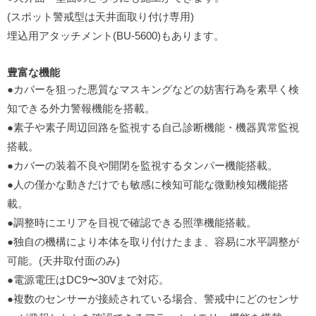
(スポット警戒型は天井面取り付け専用)
埋込用アタッチメント(BU-5600)もあります。
豊富な機能
●カバーを狙った悪質なマスキングなどの妨害行為を素早く検
知できる外力警報機能を搭載。
●素子や素子周辺回路を監視する自己診断機能・機器異常監視
搭載。
●カバーの装着不良や開閉を監視するタンパー機能搭載。
●人の僅かな動きだけでも敏感に検知可能な微動検知機能搭
載。
●調整時にエリアを目視で確認できる照準機能搭載。
●独自の機構により本体を取り付けたまま、容易に水平調整が
可能。(天井取付面のみ)
●電源電圧はDC9〜30Vまで対応。
●複数のセンサーが接続されている場合、警戒中にどのセンサ