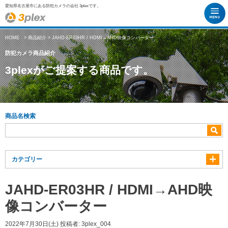
愛知県名古屋市にある防犯カメラの会社 3plexです。
HOME
>
商品紹介
> JAHD-ER03HR / HDMI→AHD映像コンバーター
防犯カメラ商品紹介
3plexがご提案する商品です。
商品名検索
カテゴリー
JAHD-ER03HR / HDMI→AHD映
像コンバーター
2022年7月30日(土)
投稿者:
3plex_004