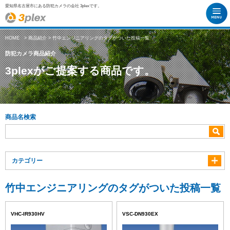
愛知県名古屋市にある防犯カメラの会社 3plexです。
HOME
>
商品紹介
> 竹中エンジニアリングのタグがついた投稿一覧
防犯カメラ商品紹介
3plexがご提案する商品です。
商品名検索
カテゴリー
竹中エンジニアリングのタグがついた投稿一覧
VHC-IR930HV
VSC-DN930EX