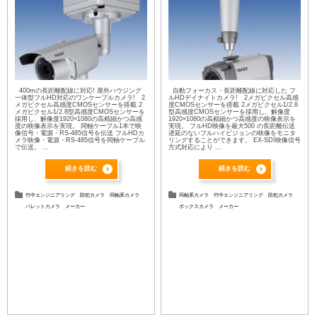
400mの長距離配線に対応! 屋外ハウジング
自動フォーカス・長距離配線に対応した フ
一体型フルHD対応のワンケーブルカメラ! 2
ルHDデイナイトカメラ! 2メガピクセル高感
メガピクセル高感度CMOSセンサーを搭載 2
度CMOSセンサーを搭載 2メガピクセル1/2.8
メガピクセル1/2.8型高感度CMOSセンサーを
型高感度CMOSセンサーを採用し、解像度
採用し、解像度1920×1080の高精細かつ高感
1920×1080の高精細かつ高感度の映像表示を
度の映像表示を実現。 同軸ケーブル1本で映
実現。 フルHD映像を最大500 の長距離伝送
像信号・電源・RS-485信号を伝送 フルHDカ
遅延のないフルハイビジョンの映像をモニタ
メラ映像・電源・RS-485信号を同軸ケーブル
リングすることができます。 EX-SDI映像信号
で伝送。 ...
方式対応により ...
続きを読む
続きを読む
竹中エンジニアリング
防犯カメラ
同軸系カメラ
同軸系カメラ
竹中エンジニアリング
防犯カメラ
バレットカメラ
メーカー
ボックスカメラ
メーカー