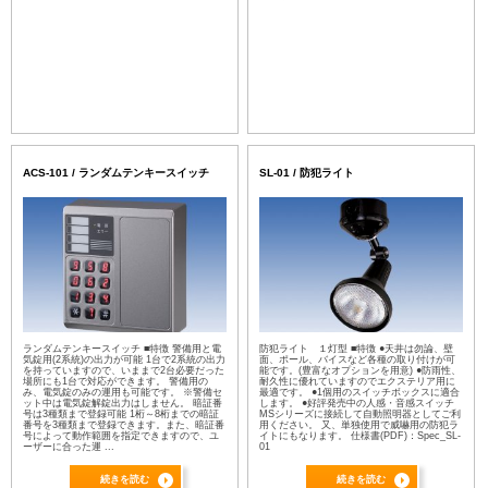
ACS-101 / ランダムテンキースイッチ
SL-01 / 防犯ライト
ランダムテンキースイッチ ■特徴 警備用と電
防犯ライト １灯型 ■特徴 ●天井は勿論、壁
気錠用(2系統)の出力が可能 1台で2系統の出力
面、ポール、バイスなど各種の取り付けが可
を持っていますので、いままで2台必要だった
能です。(豊富なオプションを用意) ●防雨性、
場所にも1台で対応ができます。 警備用の
耐久性に優れていますのでエクステリア用に
み、電気錠のみの運用も可能です。 ※警備セ
最適です。 ●1個用のスイッチボックスに適合
ット中は電気錠解錠出力はしません。 暗証番
します。 ●好評発売中の人感・音感スイッチ
号は3種類まで登録可能 1桁～8桁までの暗証
MSシリーズに接続して自動照明器としてご利
番号を3種類まで登録できます。また、暗証番
用ください。 又、単独使用で威嚇用の防犯ラ
号によって動作範囲を指定できますので、ユ
イトにもなります。 仕様書(PDF)：Spec_SL-
ーザーに合った運 ...
01
続きを読む
続きを読む