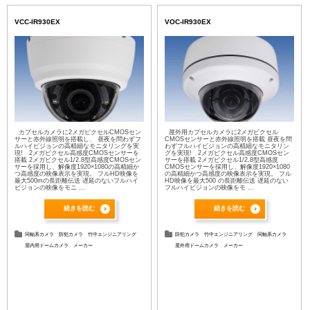
VCC-IR930EX
VOC-IR930EX
カプセルカメラに2メガピクセルCMOSセン
屋外用カプセルカメラに2メガピクセル
サーと赤外線照明を搭載し、 昼夜を問わずフ
CMOSセンサーと赤外線照明を搭載 昼夜を問
ルハイビジョンの高精細なモニタリングを実
わずフルハイビジョンの高精細なモニタリン
現! 2メガピクセル高感度CMOSセンサーを
グを実現! 2メガピクセル高感度CMOSセン
搭載 2メガピクセル1/2.8型高感度CMOSセン
サーを搭載 2メガピクセル1/2.8型高感度
サーを採用し、解像度1920×1080の高精細か
CMOSセンサーを採用し、解像度1920×1080
つ高感度の映像表示を実現。 フルHD映像を
の高精細かつ高感度の映像表示を実現。 フル
最大500mの長距離伝送 遅延のないフルハイ
HD映像を最大500 の長距離伝送 遅延のない
ビジョンの映像をモニ ...
フルハイビジョンの映像をモ ...
続きを読む
続きを読む
同軸系カメラ
防犯カメラ
竹中エンジニアリング
防犯カメラ
竹中エンジニアリング
同軸系カメラ
屋内用ドームカメラ
メーカー
屋外用ドームカメラ
メーカー