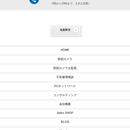
（9時から20時まで、土日も営業）
免責事項
HOME
防犯カメラ
防犯カメラを監視
不良修理相談
PCネットワーク
コンサルティング
会社概要
3plex SHOP
BLOG