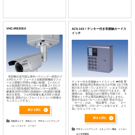
VHC-IR930EX
ACS-102 / テンキー付き非接触カードス
イッチ
長距離伝送可能な屋外ハウジング一体型のフ
ルHDカメラ! フォーカス自動調整機能でフォ
テンキー付き非接触カードスイッチ ■特徴 警
ーカス調整の手間を大幅に軽減! 2メガピク
備用と電気錠用(2系統)の出力が可能 1台で2系
セル高感度CMOSセンサーを搭載 2メガピク
統の出力を持っていますので、いままで2台必
セル1/2.8型高感度CMOSセンサーを採用し、
要だった場所にも1台で対応ができます。 警
解像度1920×1080の高精細かつ高感度の映像
備用のみ、電気錠のみの運用も可能です。 ※
表示を実現。 フルHD映像を最大500 の長距
警備セット中は電気錠解錠出力はしません。
離伝送 遅延のないフルハイビジョンの映像を
照合方法は3パターンから選択 照合方法は
モニタリングするこ ...
「カード」のみ、「暗証番号」のみ、「カー
ド+暗証番号」の3パターンがあります。より
高いセキュリティを ...
続きを読む
続きを読む
同軸系カメラ
防犯カメラ
竹中エンジニアリング
バレットカメラ
メーカー
竹中エンジニアリング
セキュリティ機器
メーカー
出入管理機器