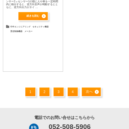
ンサー2→センサー1の順に人や車を一定時間
内に検出すると、逆方向音声が鳴動するとと
もに、逆方向出力がタイ ...
続きを読む
竹中エンジニアリング
セキュリティ機器
受信制御機器
メーカー
次へ
1
2
3
4
電話でのお問い合せはこちらから
052-508-5906