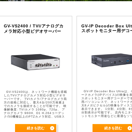
GV-VS2400 / TVI/アナログカ
GV-IP Decoder Box Ult
スポットモニター用デコ
メラ対応小型ビデオサーバー
GV-IP Decoder Box Ultra
GV-VS2400は、ネットワーク機能を搭載
ークカメラ(IPデバイス)の映像を
したTVI/アナログカメラ対応小型ビデオサ
スポットモニター用デコーダーです
ーバーです。 TVIカメラ/アナログカメラ両
用パソコンレスで、ネットワークカ
方の規格に対応し、最大4台/200万画素ま
大8メガピクセル)の映像をディス
でのカメラを接続することが可能です。 映
表示できます。 1分割、4分割、8
像解像度: TVIカメラ 1080p、720p、 ア
分割表示が可能です。 店内モニタ
ナログカメラ 960H、D1 H.264コーデッ
ットモニター用途などに最適なソ
ク/50機種以上のPTZカメラ対応、USBス
ョンです。 表示用パソコン不要で 
トレージ(USB-HDDなど) ...
続きを読む
続きを読む