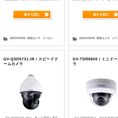
コーデックを採用し、H.26 ...
VR映像を楽しむことができます。 
トフ ...
続きを読む
続きを読む
GEOVISION
防犯カメラ
メーカー
GEOVISION
防犯カメラ
メー
GV-QSD5731-IR / スピードド
GV-TDR8805 / ミニド
ームカメラ
ラ
GV-QSD5731-IRは、様々な環境に適応
GV-TDR8805は、800万画素C