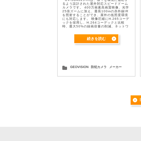
るよう設計された屋外対応スピードドーム
カメラです。 400万画素高画質映像、光学
25倍ズームに加え、最長100mの赤外線IR
を照射することができ、屋外の低照度環境
にも対応します。 映像圧縮にH.265コーデ
ックを採用し、H.264コーデックと比較
時、最大50%の録画容量の削減、ネットワ
ーク帯域幅の軽減を実現します。(削減/軽
減率は撮影環境 ...
続きを読む
GEOVISION
防犯カメラ
メーカー