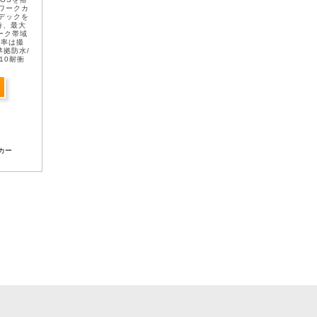
トワークカ
ーデックを
時、最大
ーク帯域
減率は撮
準拠防水/
10耐衝
...
カー