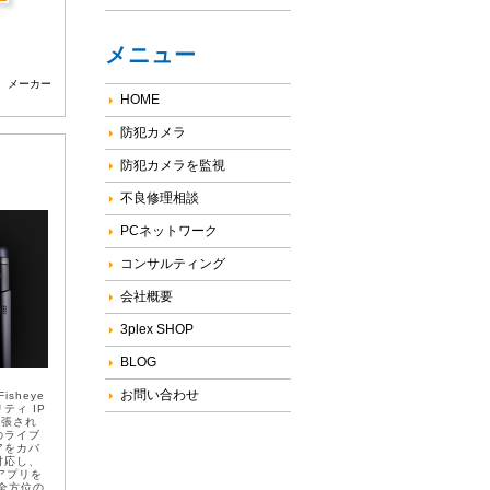
メニュー
メーカー
HOME
防犯カメラ
防犯カメラを監視
不良修理相談
PCネットワーク
コンサルティング
会社概要
3plex SHOP
BLOG
お問い合わせ
isheye
ティ IP
拡張され
のライブ
アをカバ
対応し、
ルアプリを
°全方位の