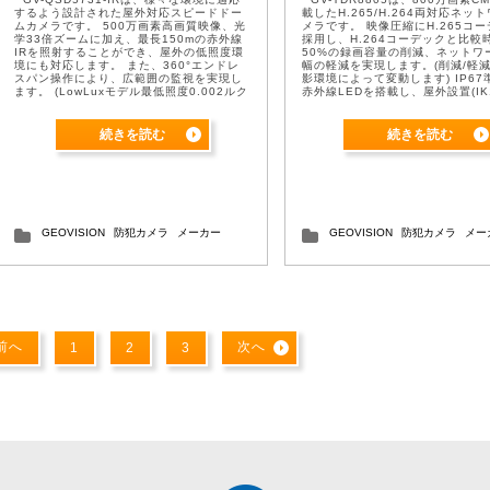
するよう設計された屋外対応スピードドー
載したH.265/H.264両対応ネッ
ムカメラです。 500万画素高画質映像、光
メラです。 映像圧縮にH.265コ
学33倍ズームに加え、最長150mの赤外線
採用し、H.264コーデックと比較
IRを照射することができ、屋外の低照度環
50%の録画容量の削減、ネットワ
境にも対応します。 また、360°エンドレ
幅の軽減を実現します。(削減/軽
スパン操作により、広範囲の監視を実現し
影環境によって変動します) IP67
ます。 (LowLuxモデル最低照度0.002ルク
赤外線LEDを搭載し、屋外設置(IK
ス) 1/2.8”プログレッシブス ...
撃性)にも対応する、カメラ設置場所 
続きを読む
続きを読む
GEOVISION
防犯カメラ
メーカー
GEOVISION
防犯カメラ
メー
前へ
次へ
1
2
3