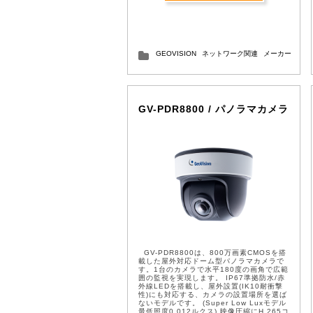
GEOVISION
ネットワーク関連
メーカー
GV-PDR8800 / パノラマカメラ
GV-PDR8800は、800万画素CMOSを搭
載した屋外対応ドーム型パノラマカメラで
す。1台のカメラで水平180度の画角で広範
囲の監視を実現します。 IP67準拠防水/赤
外線LEDを搭載し、屋外設置(IK10耐衝撃
性)にも対応する、カメラの設置場所を選ば
ないモデルです。 (Super Low Luxモデル
最低照度0.012ルクス) 映像圧縮にH.265コ