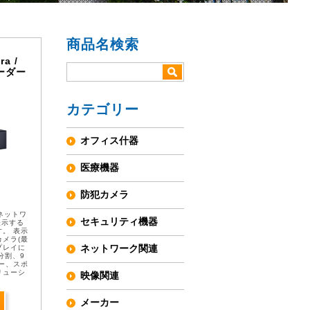
商品名検索
ra /
ーダー
カテゴリー
オフィス什器
医療機器
防犯カメラ
は、ネットワ
セキュリティ機器
表示する
。 表示
メラ(最
ネットワーク関連
プレイに
分割、9
ー、スポ
リューシ
映像関連
...
メーカー