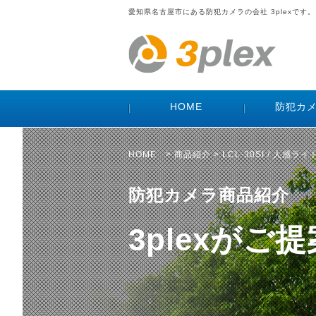
愛知県名古屋市にある防犯カメラの会社 3plexです。
HOME
防犯カ
HOME
>
商品紹介
> LCL-30SI / 人感ライ
防犯カメラ商品紹介
3plexが