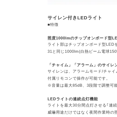
サイレン付きLEDライト
■特徴
照度1000lmのチップオンボード型L
ライト部はチップオンボード型LED
31と同じ1000lm(白熱ビーム電球15
「チャイム」「アラーム」のサイレ
サイレンは、アラームモード/チャイ
付属リモコンで操作が可能です。
※音量は最大85dB、3段階で調整可
LEDライトの連続点灯機能
ライトを最大30分間点灯させる｢連
威嚇用途だけではなく夜間作業時の