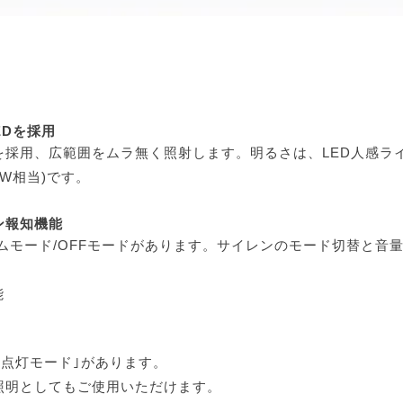
EDを採用
を採用、広範囲をムラ無く照射します。明るさは、LED人感ライト
0W相当)です。
ン報知機能
ムモード/OFFモードがあります。サイレンのモード切替と音
能
続点灯モード｣があります。
照明としてもご使用いただけます。