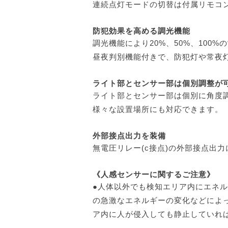
連続点灯モードの切替は付属リモコ
防犯効果を高める調光機能
調光機能により20%、50%、100
昼夜判別機能付きで、防犯灯や常夜
ライト部とセンサー部は個別調整が
ライト部とセンサー部は個別に角度
様々な設置場所にも対応できます。
外部接点出力を装備
無電圧リレー(c接点)の外部接点出
《人感センサーに関するご注意》
●人体以外でも検知エリア内にエネル
の急激なエネルギーの変化などによ
ア内に人が侵入しても静止していれ