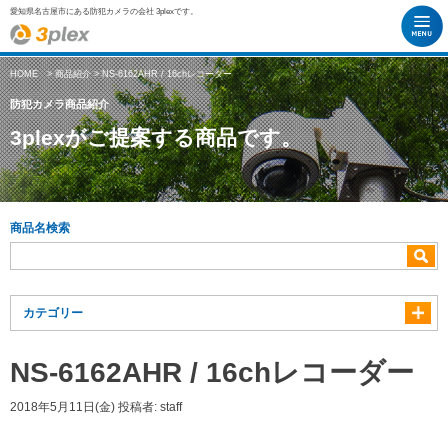
愛知県名古屋市にある防犯カメラの会社 3plexです。
HOME
>
商品紹介
> NS-6162AHR / 16chレコーダー
防犯カメラ商品紹介
3plexがご提案する商品です。
商品名検索
カテゴリー
NS-6162AHR / 16chレコーダー
2018年5月11日(金)
投稿者:
staff