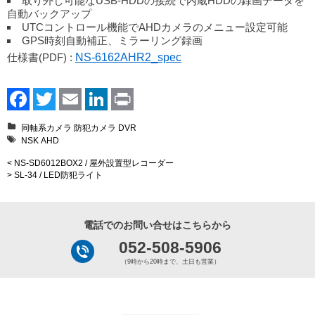
取り外し可能なUSB-HDDの接続で内蔵HDDの録画データを
自動バックアップ
UTCコントロール機能でAHDカメラのメニュー設定可能
GPS時刻自動補正、ミラーリング録画
仕様書(PDF) :
NS-6162AHR2_spec
Facebook
Twitter
Email
LinkedIn
Print
同軸系カメラ
防犯カメラ
DVR
NSK
AHD
< NS-SD6012BOX2 / 屋外設置型レコーダー
> SL-34 / LED防犯ライト
電話でのお問い合せはこちらから
052-508-5906
（9時から20時まで、土日も営業）