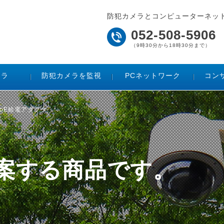
防犯カメラとコンピューターネッ
052-508-5906
（9時30分から18時30分まで）
メラ
防犯カメラを監視
PCネットワーク
コン
ートPoE給電アダプタ
ご提案する商品です。