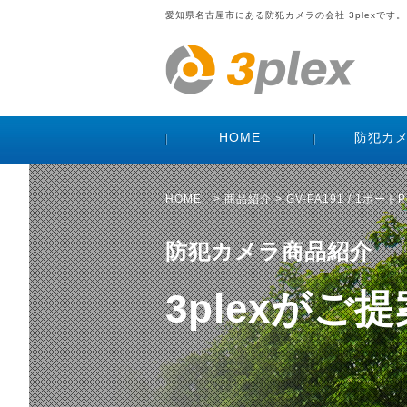
愛知県名古屋市にある防犯カメラの会社 3plexです。
HOME
防犯カ
HOME
>
商品紹介
> GV-PA191 / 1ポ
防犯カメラ商品紹介
3plexが