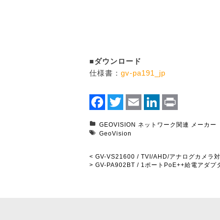
■ダウンロード
仕様書：
gv-pa191_jp
Facebook
Twitter
Email
LinkedIn
Print
GEOVISION
ネットワーク関連
メーカー
GeoVision
< GV-VS21600 / TVI/AHD/アナログ
> GV-PA902BT / 1ポートPoE++給電アダプ