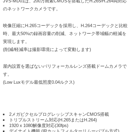
JVS-MD01は、200万画素CMOSを搭載したH.265/H.264両対応
のネットワークカメラです。
映像圧縮にH.265コーデックを採用し、H.264コーデックと比較
時、最大50%の録画容量の削減、ネットワーク帯域幅の軽減を
実現します。
(削減/軽減率は撮影環境によって変動します)
屋内設置を選ばないバリフォーカルレンズ搭載ドームカメラで
す。
(Low Luxモデル最低照度0.04ルクス)
2メガピクセルプログレッシブスキャンCMOS搭載
トリプルストリーム対応(H.265またはH.264)
1920 x 1080解像度対応(30fps)
デイナイト機能 (IRカットフィルターリムーバブル方式)