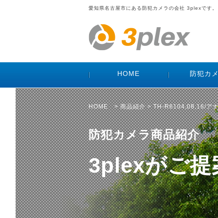
愛知県名古屋市にある防犯カメラの会社 3plexです。
HOME
防犯カ
HOME
>
商品紹介
> TH-R6104,08,16
防犯カメラ商品紹介
3plexが