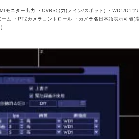
MIモニター出力 ・CVBS出力(メイン/スポット) ・WD1/D1
ルズーム ・PTZカメラコントロール ・カメラ名日本語表示可能(
)