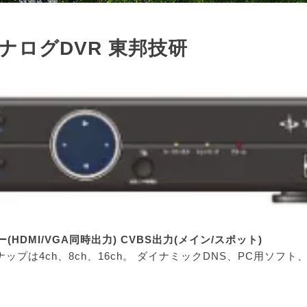
6/アナログDVR 東邦技研
ター(HDMI/VGA同時出力) CVBS出力(メイン/スポット)
プは4ch、8ch、16ch。 ダイナミックDNS、PC用ソフト