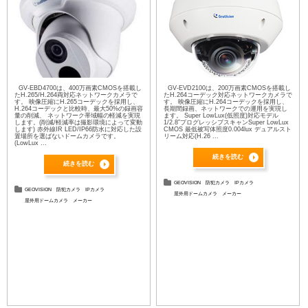
GV-EBD4700は、400万画素CMOSを搭載し
GV-EVD2100は、200万画素CMOSを搭載し
たH.265/H.264両対応ネットワークカメラで
たH.264コーデック対応ネットワークカメラで
す。 映像圧縮にH.265コーデックを採用し、
す。 映像圧縮にH.264コーデックを採用し、
H.264コーデックと比較時、最大50%の録画容
長期間録画、ネットワークでの運用を実現し
量の削減、 ネットワーク帯域幅の軽減を実現
ます。 Super LowLux(低照度)対応モデル
します。(削減/軽減率は撮影環境によって変動
1/2.8”プログレッシブスキャンSuper LowLux
します) 赤外線IR LED/IP66防水に対応した設
CMOS 最低被写体照度0.004lux デュアルスト
置場所を選ばないドームカメラです。
リーム対応(H.26 ...
(LowLux ...
続きを読む
続きを読む
GEOVISION
防犯カメラ
IPカメラ
GEOVISION
防犯カメラ
IPカメラ
屋外用ドームカメラ
メーカー
屋外用ドームカメラ
メーカー