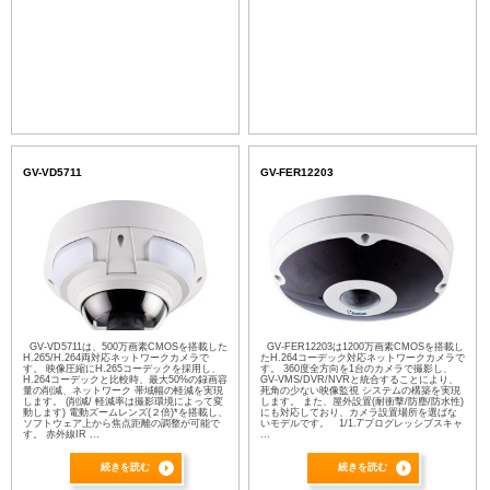
GV-VD5711
GV-FER12203
GV-VD5711は、500万画素CMOSを搭載した
GV-FER12203は1200万画素CMOSを搭載し
H.265/H.264両対応ネットワークカメラで
たH.264コーデック対応ネットワークカメラで
す。 映像圧縮にH.265コーデックを採用し、
す。 360度全方向を1台のカメラで撮影し、
H.264コーデックと比較時、最大50%の録画容
GV-VMS/DVR/NVRと統合することにより、
量の削減、ネットワーク 帯域幅の軽減を実現
死角の少ない映像監視 システムの構築を実現
します。 (削減/ 軽減率は撮影環境によって変
します。 また、屋外設置(耐衝撃/防塵/防水性)
動します) 電動ズームレンズ(２倍)*を搭載し、
にも対応しており、カメラ設置場所を選ばな
ソフトウェア上から焦点距離の調整が可能で
いモデルです。 1/1.7’プログレッシブスキャ
す。 赤外線IR ...
...
続きを読む
続きを読む