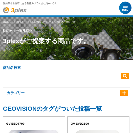
愛知県名古屋市にある防犯カメラの会社 3plexです。
HOME
>
商品紹介
> GEOVISIONのタグがついた投稿一覧
防犯カメラ商品紹介
3plexがご提案する商品です。
商品名検索
カテゴリー
GEOVISIONのタグがついた投稿一覧
GV-EBD4700
GV-EVD2100