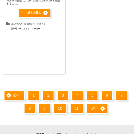
カメラで撮影し、GV-VMS/DVR/NVRと統合
するこ ...
続きを読む
GEOVISION
防犯カメラ
IPカメラ
屋外用ドームカメラ
メーカー
前へ
1
2
3
4
5
6
7
次へ
8
9
10
11