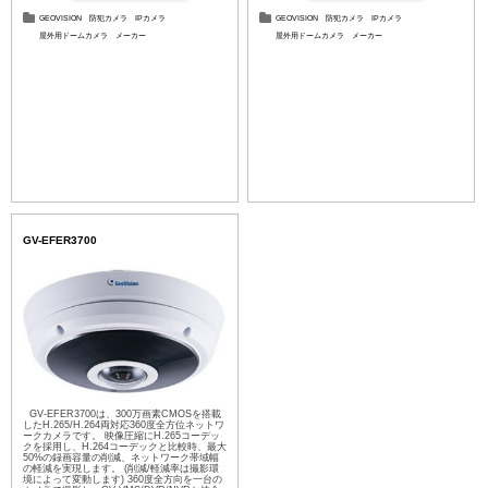
GEOVISION
防犯カメラ
IPカメラ
GEOVISION
防犯カメラ
IPカメラ
屋外用ドームカメラ
メーカー
屋外用ドームカメラ
メーカー
GV-EFER3700
GV-EFER3700は、300万画素CMOSを搭載
したH.265/H.264両対応360度全方位ネットワ
ークカメラです。 映像圧縮にH.265コーデッ
クを採用し、H.264コーデックと比較時、最大
50%の録画容量の削減、ネットワーク帯域幅
の軽減を実現します。 (削減/軽減率は撮影環
境によって変動します) 360度全方向を一台の