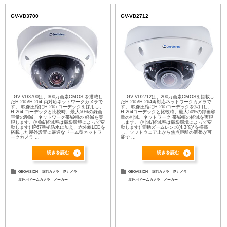
GV-VD3700
GV-VD2712
GV-VD3700は、300万画素CMOS を搭載し
GV-VD2712は、200万画素CMOSを搭載し
たH.265/H.264 両対応ネットワークカメラで
たH.265/H.264両対応ネットワークカメラで
す。 映像圧縮にH.265 コーデックを採用し、
す。 映像圧縮にH.265コーデックを採用し、
H.264 コーデックと比較時、最大50%の録画
H.264コーデックと比較時、最大50%の録画容
容量の削減、ネットワーク帯域幅の 軽減を実
量の削減、ネットワーク 帯域幅の軽減を実現
現します。(削減/軽減率は撮影環境によって変
します。 (削減/軽減率は撮影環境によって変
動します) IP67準拠防水に加え、赤外線LEDを
動します) 電動ズームレンズ(4.3倍)*を搭載
搭載した屋外設置に最適なドーム型ネットワ
し、ソフトウェア上から焦点距離の調整が可
ークカメラ ...
能で ...
続きを読む
続きを読む
GEOVISION
防犯カメラ
IPカメラ
GEOVISION
防犯カメラ
IPカメラ
屋外用ドームカメラ
メーカー
屋外用ドームカメラ
メーカー