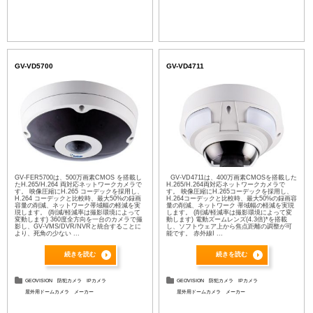
GV-VD5700
GV-VD4711
GV-FER5700は、500万画素CMOS を搭載し
GV-VD4711は、400万画素CMOSを搭載した
たH.265/H.264 両対応ネットワークカメラで
H.265/H.264両対応ネットワークカメラで
す。 映像圧縮にH.265 コーデックを採用し、
す。 映像圧縮にH.265コーデックを採用し、
H.264 コーデックと比較時、最大50%の録画
H.264コーデックと比較時、最大50%の録画容
容量の削減、ネットワーク帯域幅の軽減を実
量の削減、ネットワーク 帯域幅の軽減を実現
現します。 (削減/軽減率は撮影環境によって
します。 (削減/軽減率は撮影環境によって変
変動します) 360度全方向を一台のカメラで撮
動します) 電動ズームレンズ(4.3倍)*を搭載
影し、GV-VMS/DVR/NVRと統合することに
し、ソフトウェア上から焦点距離の調整が可
より、死角の少ない ...
能です。 赤外線I ...
続きを読む
続きを読む
GEOVISION
防犯カメラ
IPカメラ
GEOVISION
防犯カメラ
IPカメラ
屋外用ドームカメラ
メーカー
屋外用ドームカメラ
メーカー