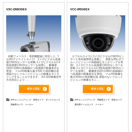
VSC-DN930EX
VCC-IR930EX
自動フォーカス・長距離配線に対応した フ
カプセルカメラに2メガピクセルCMOSセン
ルHDデイナイトカメラ! 2メガピクセル高感
サーと赤外線照明を搭載し、 昼夜を問わずフ
度CMOSセンサーを搭載 2メガピクセル1/2.8
ルハイビジョンの高精細なモニタリングを実
型高感度CMOSセンサーを採用し、解像度
現! 2メガピクセル高感度CMOSセンサーを
1920×1080の高精細かつ高感度の映像表示を
搭載 2メガピクセル1/2.8型高感度CMOSセン
実現。 フルHD映像を最大500 の長距離伝送
サーを採用し、解像度1920×1080の高精細か
遅延のないフルハイビジョンの映像をモニタ
つ高感度の映像表示を実現。 フルHD映像を
リングすることができます。 EX-SDI映像信号
最大500mの長距離伝送 遅延のないフルハイ
方式対応により ...
ビジョンの映像をモニ ...
続きを読む
続きを読む
竹中エンジニアリング
防犯カメラ
ボックスカメラ
竹中エンジニアリング
同軸系カメラ
防犯カメラ
同軸系カメラ
メーカー
屋内用ドームカメラ
メーカー