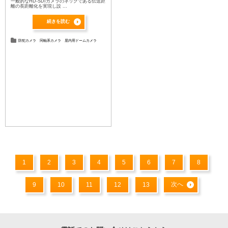
一般的なHD-SDIカメラのネックである伝送距
離の長距離化を実現し設 ...
続きを読む
防犯カメラ
同軸系カメラ
屋内用ドームカメラ
1
2
3
4
5
6
7
8
次へ
9
10
11
12
13