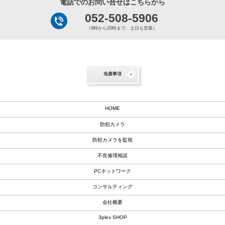
電話でのお問い合せはこちらから
052-508-5906
（9時から20時まで、土日も営業）
免責事項
HOME
防犯カメラ
防犯カメラを監視
不良修理相談
PCネットワーク
コンサルティング
会社概要
3plex SHOP