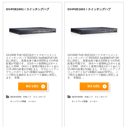
GV-POE2401 / スイッチングハブ
GV-POE1601 / スイッチングハブ
10/100M PoE+対応24ポートマネージメント
10/100M PoE+対応16ポートマネージメント
スイッチングハブ IEEE802.3at規格(PoE+)対
スイッチングハブ IEEE802.3at規格(PoE+)対
応に対応し、装置全体で最大400WまでのPoE
応に対応し、装置全体で最大250WまでのPoE
給電が可能です。 (13ポート使用時は1ポート
給電が可能です。 (8ポート使用時は1ポートあ
あたり30W、24ポート使用の場合1ポートあた
たり30W、16ポート使用の場合1ポートあたり
り15.4Wの給電が可能) また、ギガビットアッ
15.4Wの給電が可能) また、ギガビットアップ
プリンクポートを2つ搭載(Copper/SFP)し、
リンクポートを2つ搭載(Copper/SFP)し、ハ
ハブ同士を接続するカスケード接続に対応し
ブ同士を接続するカスケード接続に対応しま
ます。 本製 ...
す。 本製品 ...
続きを読む
続きを読む
GEOVISION
PoEハブ
スイッチ/ハブ
GEOVISION
PoEハブ
スイッチ/ハブ
ネットワーク関連
メーカー
ネットワーク関連
メーカー