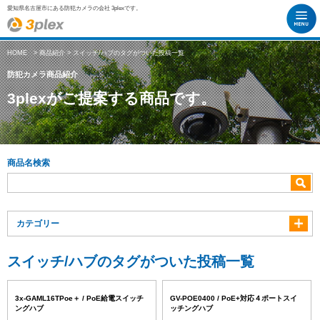
愛知県名古屋市にある防犯カメラの会社 3plexです。
HOME
>
商品紹介
> スイッチ/ハブのタグがついた投稿一覧
防犯カメラ商品紹介
3plexがご提案する商品です。
商品名検索
カテゴリー
スイッチ/ハブのタグがついた投稿一覧
3x-GAML16TPoe＋ / PoE給電スイッチ
GV-POE0400 / PoE+対応４ポートスイ
ングハブ
ッチングハブ