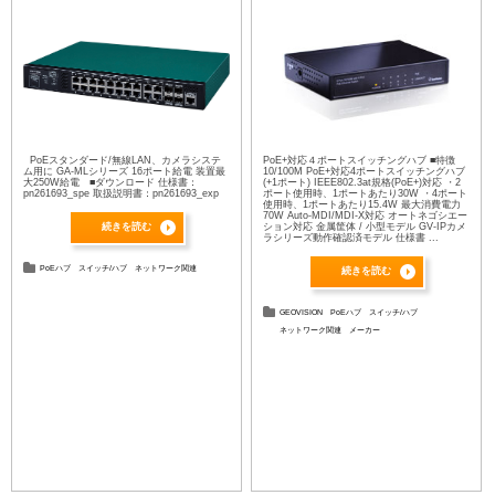
PoEスタンダード/無線LAN、カメラシステ
PoE+対応４ポートスイッチングハブ ■特徴
ム用に GA-MLシリーズ 16ポート給電 装置最
10/100M PoE+対応4ポートスイッチングハブ
大250W給電 ■ダウンロード 仕様書：
(+1ポート) IEEE802.3at規格(PoE+)対応 ・2
pn261693_spe 取扱説明書：pn261693_exp
ポート使用時、1ポートあたり30W ・4ポート
使用時、1ポートあたり15.4W 最大消費電力
70W Auto-MDI/MDI-X対応 オートネゴシエー
続きを読む
ション対応 金属筐体 / 小型モデル GV-IPカメ
ラシリーズ動作確認済モデル 仕様書 ...
PoEハブ
スイッチ/ハブ
ネットワーク関連
続きを読む
GEOVISION
PoEハブ
スイッチ/ハブ
ネットワーク関連
メーカー