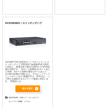
GV-POE0801 / スイッチングハブ
10/100M PoE+対応8ポートマネージメントス
イッチングハブ IEEE802.3at規格(PoE+)対応
に対応し、装置全体で最大130WまでのPoE給
電が可能です。 (4ポート使用時は1ポートあた
り30W、8ポート使用の場合1ポートあたり
15.4Wの給電が可能) また、ギガビットアップ
リンクポートを2つ搭載(TPx1、SFPx1)し、ハ
ブ同士を接続するカスケード接続に対応しま
す。 本製品には ...
続きを読む
GEOVISION
PoEハブ
スイッチ/ハブ
ネットワーク関連
メーカー