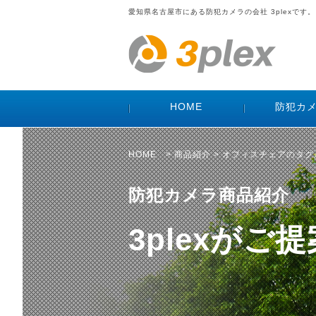
愛知県名古屋市にある防犯カメラの会社 3plexです。
HOME
防犯カ
HOME
>
商品紹介
> オフィスチェアのタ
防犯カメラ商品紹介
3plexが