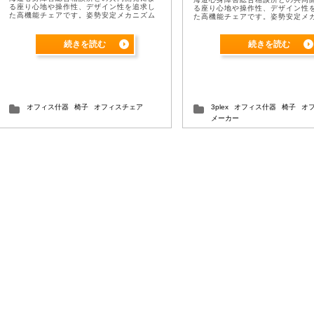
る座り心地や操作性、デザイン性を追求し
る座り心地や操作性、デザイン性
た高機能チェアです。姿勢安定メカニズム
た高機能チェアです。姿勢安定メ
の研究成果を応用し、長時間の着座業務の
の研究成果を応用し、長時間の着
負担を軽減します。パルスチェアはリクラ
負担を軽減します。パルスチェア
イニングの ...
イニングの ...
続きを読む
続きを読む
オフィス什器
椅子
オフィスチェア
3plex
オフィス什器
椅子
オ
メーカー