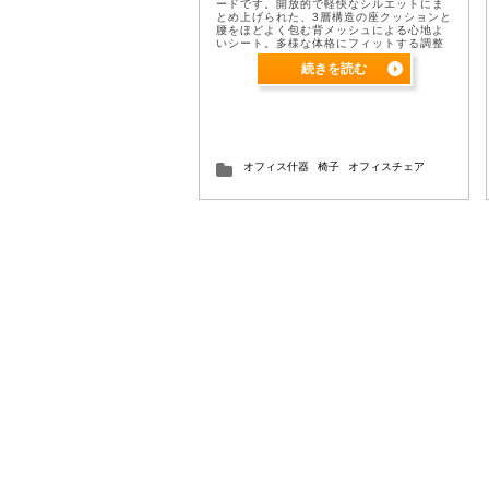
ードです。開放的で軽快なシルエットにま
とめ上げられた、3層構造の座クッションと
腰をほどよく包む背メッシュによる心地よ
いシート。多様な体格にフィットする調整
機構を備え、現代のワークスタイルにあっ
続きを読む
た使い心地を追求しました。 ...
オフィス什器
椅子
オフィスチェア