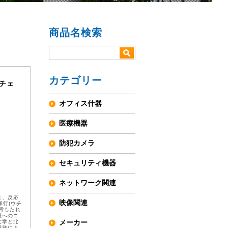
商品名検索
カテゴリー
スチェ
オフィス什器
医療機器
防犯カメラ
セキュリティ機器
ネットワーク関連
に、反応
映像関連
洋行(ウチ
背もたれ
座へのニ
メーカー
大学と北
開発によ