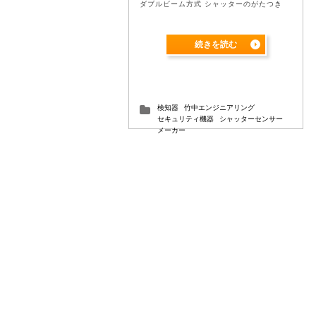
ダブルビーム方式 シャッターのがたつき
や、虫などの小動物の影響、シャッター面
からの反射光の影響などを大幅に軽減する
当社独自 ...
続きを読む
検知器
竹中エンジニアリング
セキュリティ機器
シャッターセンサー
メーカー