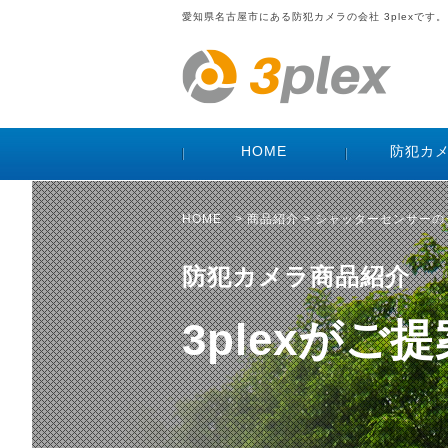
愛知県名古屋市にある防犯カメラの会社 3plexです。
HOME
防犯カ
HOME
>
商品紹介
> シャッターセンサー
防犯カメラ商品紹介
3plexが