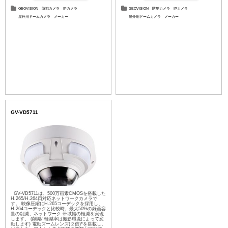
GEOVISION
防犯カメラ
IPカメラ
GEOVISION
防犯カメラ
IPカメラ
屋外用ドームカメラ
メーカー
屋外用ドームカメラ
メーカー
GV-VD5711
GV-VD5711は、500万画素CMOSを搭載した
H.265/H.264両対応ネットワークカメラで
す。 映像圧縮にH.265コーデックを採用し、
H.264コーデックと比較時、最大50%の録画容
量の削減、ネットワーク 帯域幅の軽減を実現
します。 (削減/ 軽減率は撮影環境によって変
動します) 電動ズームレンズ(２倍)*を搭載し、