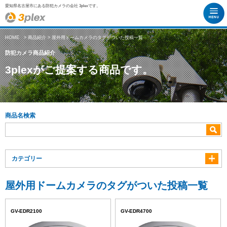
愛知県名古屋市にある防犯カメラの会社 3plexです。
HOME
>
商品紹介
> 屋外用ドームカメラのタグがついた投稿一覧
防犯カメラ商品紹介
3plexがご提案する商品です。
商品名検索
カテゴリー
屋外用ドームカメラのタグがついた投稿一覧
GV-EDR2100
GV-EDR4700