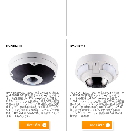
GV-VD5700
GV-VD4711
GV-FER5700は、500万画素CMOS を搭載し
GV-VD4711は、400万画素CMOSを搭載した
たH.265/H.264 両対応ネットワークカメラで
H.265/H.264両対応ネットワークカメラで
す。 映像圧縮にH.265 コーデックを採用し、
す。 映像圧縮にH.265コーデックを採用し、
H.264 コーデックと比較時、最大50%の録画
H.264コーデックと比較時、最大50%の録画容
容量の削減、ネットワーク帯域幅の軽減を実
量の削減、ネットワーク 帯域幅の軽減を実現
現します。 (削減/軽減率は撮影環境によって
します。 (削減/軽減率は撮影環境によって変
変動します) 360度全方向を一台のカメラで撮
動します) 電動ズームレンズ(4.3倍)*を搭載
影し、GV-VMS/DVR/NVRと統合することに
し、ソフトウェア上から焦点距離の調整が可
より、死角の少ない ...
能です。 赤外線I ...
続きを読む
続きを読む