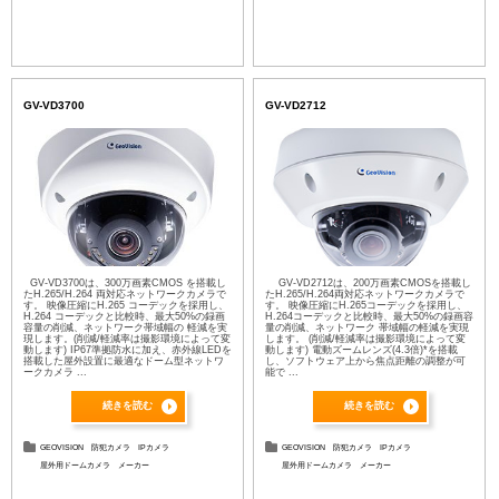
GV-VD3700
GV-VD2712
GV-VD3700は、300万画素CMOS を搭載し
GV-VD2712は、200万画素CMOSを搭載し
たH.265/H.264 両対応ネットワークカメラで
たH.265/H.264両対応ネットワークカメラで
す。 映像圧縮にH.265 コーデックを採用し、
す。 映像圧縮にH.265コーデックを採用し、
H.264 コーデックと比較時、最大50%の録画
H.264コーデックと比較時、最大50%の録画容
容量の削減、ネットワーク帯域幅の 軽減を実
量の削減、ネットワーク 帯域幅の軽減を実現
現します。(削減/軽減率は撮影環境によって変
します。 (削減/軽減率は撮影環境によって変
動します) IP67準拠防水に加え、赤外線LEDを
動します) 電動ズームレンズ(4.3倍)*を搭載
搭載した屋外設置に最適なドーム型ネットワ
し、ソフトウェア上から焦点距離の調整が可
ークカメラ ...
能で ...
続きを読む
続きを読む
GEOVISION
防犯カメラ
IPカメラ
GEOVISION
防犯カメラ
IPカメラ
屋外用ドームカメラ
メーカー
屋外用ドームカメラ
メーカー