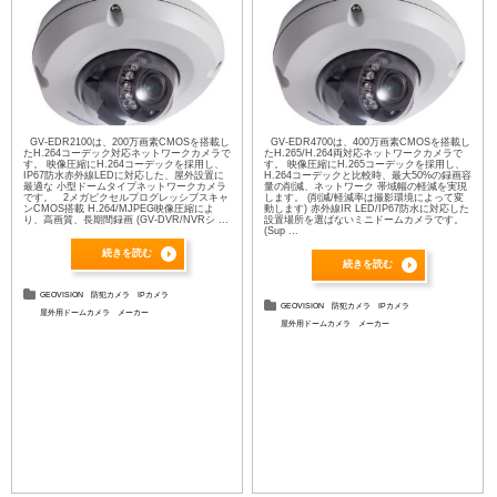
GV-EDR2100は、200万画素CMOSを搭載し
GV-EDR4700は、400万画素CMOSを搭載し
たH.264コーデック対応ネットワークカメラで
たH.265/H.264両対応ネットワークカメラで
す。 映像圧縮にH.264コーデックを採用し、
す。 映像圧縮にH.265コーデックを採用し、
IP67防水赤外線LEDに対応した、屋外設置に
H.264コーデックと比較時、最大50%の録画容
最適な 小型ドームタイプネットワークカメラ
量の削減、ネットワーク 帯域幅の軽減を実現
です。 2メガピクセルプログレッシブスキャ
します。 (削減/軽減率は撮影環境によって変
ンCMOS搭載 H.264/MJPEG映像圧縮によ
動します) 赤外線IR LED/IP67防水に対応した
り、高画質、長期間録画 (GV-DVR/NVRシ ...
設置場所を選ばないミニドームカメラです。
(Sup ...
続きを読む
続きを読む
GEOVISION
防犯カメラ
IPカメラ
GEOVISION
防犯カメラ
IPカメラ
屋外用ドームカメラ
メーカー
屋外用ドームカメラ
メーカー