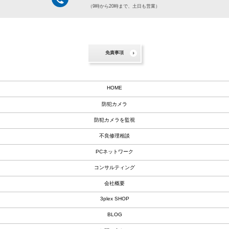
（9時から20時まで、土日も営業）
免責事項
HOME
防犯カメラ
防犯カメラを監視
不良修理相談
PCネットワーク
コンサルティング
会社概要
3plex SHOP
BLOG