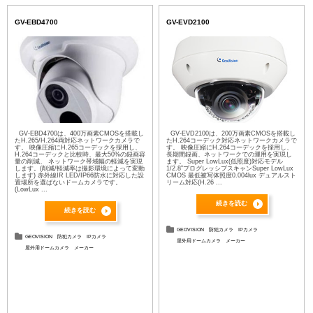
GV-EBD4700
GV-EVD2100
GV-EBD4700は、400万画素CMOSを搭載し
GV-EVD2100は、200万画素CMOSを搭載し
たH.265/H.264両対応ネットワークカメラで
たH.264コーデック対応ネットワークカメラで
す。 映像圧縮にH.265コーデックを採用し、
す。 映像圧縮にH.264コーデックを採用し、
H.264コーデックと比較時、最大50%の録画容
長期間録画、ネットワークでの運用を実現し
量の削減、 ネットワーク帯域幅の軽減を実現
ます。 Super LowLux(低照度)対応モデル
します。(削減/軽減率は撮影環境によって変動
1/2.8”プログレッシブスキャンSuper LowLux
します) 赤外線IR LED/IP66防水に対応した設
CMOS 最低被写体照度0.004lux デュアルスト
置場所を選ばないドームカメラです。
リーム対応(H.26 ...
(LowLux ...
続きを読む
続きを読む
GEOVISION
防犯カメラ
IPカメラ
GEOVISION
防犯カメラ
IPカメラ
屋外用ドームカメラ
メーカー
屋外用ドームカメラ
メーカー