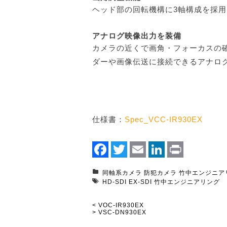
ヘッド部の回転機構に3軸構成を採
アナログ映像出力を装備
カメラの近くで画角・フォーカスの
ダーや画像伝送に接続できるアナロ
仕様書：
Spec_VCC-IR930EX
Facebook
Twitter
Email
LinkedIn
Print
同軸系カメラ
防犯カメラ
竹中エンジニア
HD-SDI
EX-SDI
竹中エンジニアリング
< VOC-IR930EX
> VSC-DN930EX