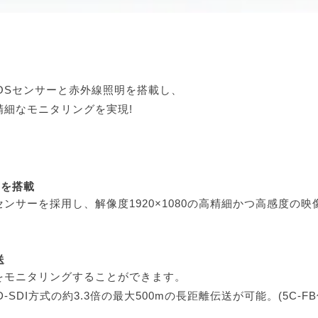
OSセンサーと赤外線照明を搭載し、
細なモニタリングを実現!
ーを搭載
Sセンサーを採用し、解像度1920×1080の高精細かつ高感度の
送
をモニタリングすることができます。
-SDI方式の約3.3倍の最大500mの長距離伝送が可能。(5C-F