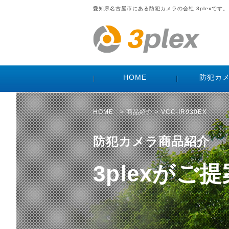
愛知県名古屋市にある防犯カメラの会社 3plexです。
HOME
防犯カ
HOME
>
商品紹介
> VCC-IR930EX
防犯カメラ商品紹介
3plexが