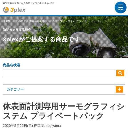
愛知県名古屋市にある防犯カメラの会社 3plexです。
HOME
>
商品紹介
> 体表面計測専用サーモグラフィシステム プライベートパック
防犯カメラ商品紹介
3plexがご提案する商品です。
商品名検索
カテゴリー
体表面計測専用サーモグラフィシ
ステム プライベートパック
2020年5月25日(月)
投稿者:
sugiyama