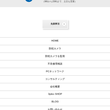
（9時から20時まで、土日も営業）
免責事項
HOME
防犯カメラ
防犯カメラを監視
不良修理相談
PCネットワーク
コンサルティング
会社概要
3plex SHOP
BLOG
お問い合わせ