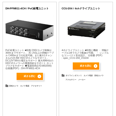
DH-PFM811-4CH / PoC給電ユニット
CCU-204 / 4chドライブユニット
PoC給電ユニット ■特徴 OSD/カメラ制御は
4chドライブユニット ■特徴と機能 ・ 同軸ケ
300mまでサポート。 3C-2V以上の同軸ケーブ
ーブル1本でカメラ配線が可能。 ・ シンプル
ルで400mまでの伝送可能。また最大1チャン
なコンパクト安全設計。 仕様書 (PDF)
ネルの15.6W HDCVIカメラをサポート。
: spec_CCU-204_151104
DC12V?36Vの電圧をサポート 最大同時4台の
HDCVIカメラへの電源供給をサポート ホット
プラグをサポート ◆電源別売(LYD3602000)
続きを読む
仕様書(PDF)：DH-PFM811-4CH
ダイワインダストリ
カメラ電源
防犯カメラ
続きを読む
アクセサリー
メーカー
防犯カメラ
カメラ電源
アクセサリー