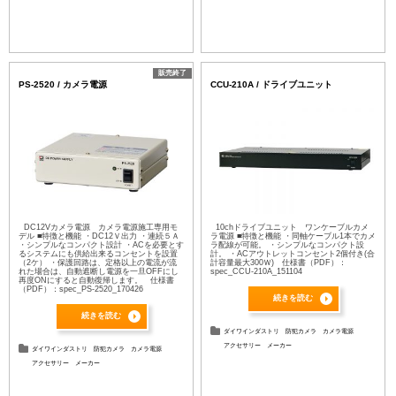
販売終了
PS-2520 / カメラ電源
CCU-210A / ドライブユニット
DC12Vカメラ電源 カメラ電源施工専用モ
10chドライブユニット ワンケーブルカメ
デル ■特徴と機能 ・DC12Ｖ出力 ・連続５Ａ
ラ電源 ■特徴と機能 ・同軸ケーブル1本でカメ
・シンプルなコンパクト設計 ・ACを必要とす
ラ配線が可能。 ・シンプルなコンパクト設
るシステムにも供給出来るコンセントを設置
計。 ・ACアウトレットコンセント2個付き(合
（2ケ） ・保護回路は、定格以上の電流が流
計容量最大300Ｗ) 仕様書（PDF）：
れた場合は、自動遮断し電源を一旦OFFにし
spec_CCU-210A_151104
再度ONにすると自動復帰します。 仕様書
（PDF）：spec_PS-2520_170426
続きを読む
続きを読む
ダイワインダストリ
防犯カメラ
カメラ電源
アクセサリー
メーカー
ダイワインダストリ
防犯カメラ
カメラ電源
アクセサリー
メーカー