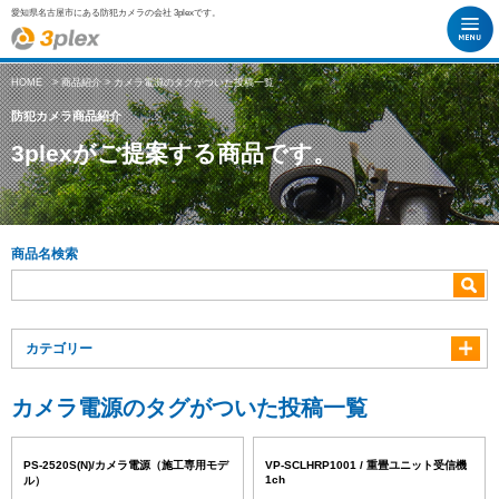
愛知県名古屋市にある防犯カメラの会社 3plexです。
HOME
>
商品紹介
> カメラ電源のタグがついた投稿一覧
防犯カメラ商品紹介
3plexがご提案する商品です。
商品名検索
カテゴリー
カメラ電源のタグがついた投稿一覧
PS-2520S(N)/カメラ電源（施工専用モデ
VP-SCLHRP1001 / 重畳ユニット受信機
1ch
ル）