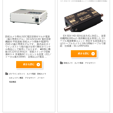
EX-SDI/ HD-SDI伝送方式に対応し、送受
防犯カメラ用出力DC電圧切替付マルチ電源
信機間約300ｍの 長距離伝送を実現した 1ケ
（施工専用モデル） DC12V/13.8V 電圧切替
ーブル電源重畳ユニット 対応する送信器また
機能付 PSE規格 防犯カメラ用集中電源PS-
は1ケーブルカメラと1本の同軸ケーブルで接
2520 の施工専用モデルです。 株式会社ダイ
続 仕様書：SC-LHRP1001
ワインダストリ様の協力を得て弊社オリジナ
ル商品として販売しております。 ■特徴と機
能 DC12V/13.8V出力 背面スイッチで切換
続きを読む
連続５Ａ 非連動ACコンセントを設置（2口／
トータル最大300W） 定格以上の電流 ...
防犯カメラ
カメラ電源
アクセサリー
続きを読む
ダイワインダストリ
カメラ電源
防犯カメラ
セキュリティ機器
アクセサリー
メーカー
電源機器