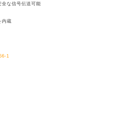
安全な信号伝送可能
を内蔵
66-1