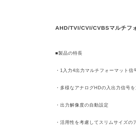
AHD/TVI/CVI/CVBSマ
■製品の特長
・1入力4出力マルチフォーマット信
・多様なアナログHDの入出力信号を支援
・出力解像度の自動設定
・活用性を考慮してスリムサイズの