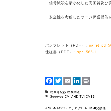
・信号減殺を最小化した高画質及び
・安全性を考慮したサージ保護機能
パンフレット（PDF）：
paflet_pd_5
仕様書（PDF）：
spc_566-1
Facebook
Twitter
Email
LinkedIn
Print
映像分配器
映像関連
Seeeyes
CVI
AHD
TVI
CVBS
< SC-MAC02 / アナログHD-HDMI変換機