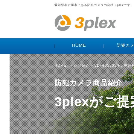
愛知県名古屋市にある防犯カメラの会社 3plexです。
HOME
防犯カ
HOME
>
商品紹介
> VD-HS5505/F 
防犯カメラ商品紹介
3plexが