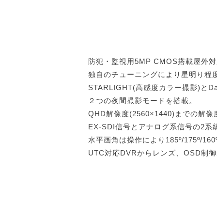
防犯・監視用5MP CMOS搭載屋
独自のチューニングにより星明り程
STARLIGHT(高感度カラー撮影)とDay
２つの夜間撮影モードを搭載。
QHD解像度(2560×1440)までの
EX-SDI信号とアナログ系信号の2
水平画角は操作により185º/175º/160º
UTC対応DVRからレンズ、OSD制御が