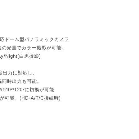
外対応ドーム型パノラミックカメラ
度の光量でカラー撮影が可能。
/Night(白黒撮影)
解像度出力に対応し、
系統同時出力も可能。
/140º/120ºに切換が可能
可能。(HD-A/T/C接続時)