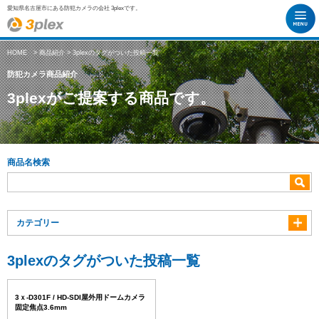
愛知県名古屋市にある防犯カメラの会社 3plexです。
HOME
>
商品紹介
> 3plexのタグがついた投稿一覧
防犯カメラ商品紹介
3plexがご提案する商品です。
商品名検索
カテゴリー
3plexのタグがついた投稿一覧
3ｘ-D301F / HD-SDI屋外用ドームカメラ
固定焦点3.6mm