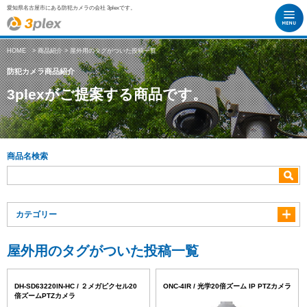
愛知県名古屋市にある防犯カメラの会社 3plexです。
HOME
>
商品紹介
> 屋外用のタグがついた投稿一覧
防犯カメラ商品紹介
3plexがご提案する商品です。
商品名検索
カテゴリー
屋外用のタグがついた投稿一覧
DH-SD63220IN-HC / ２メガピクセル20
ONC-4IR / 光学20倍ズーム IP PTZカメラ
倍ズームPTZカメラ