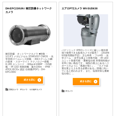
DH-EPC230UN / 耐圧防爆ネットワーク
エアロPTZカメラ WV-SUD638
カメラ
パナソニック IPROシリーズに厳しい屋外環
境で使用できる監視カメラが販売！ （2016年
耐圧防爆 ネットワークカメラ ■特徴 ・
9月販売開始予定） 主な特長 ・フルHD ・光
1/2.8″2 メガピクセル STARVIS? CMOS ・光
学ズーム ・水平位置より仰角可能 ・IR LED
学30倍ズームレンズ搭載 ・304ステンレス鋼
ユニット装着可能 ・重耐塩仕様 対環境性能が
の筐体 ・スターライト テクノロジー搭載 ・
非常に強い商品です。 病院の屋上にあるヘリ
H.265 エンコード ・60fps＠1080P ・IVS搭
ポートのように『風速が強く』、『カメラ設
載 ・IR LED 照射距離 最大100m ・IP68 ・
置位置より上を見る必要がある』現場に向い
ATEX,IECEx 認証 仕様書(PDF)：DH-
ていると思われます。 また、塩害対策も重耐
EPC230U
塩仕様に ...
続きを読む
続きを読む
防犯カメラ
IPカメラ
その他IPカメラ
IPカメラ