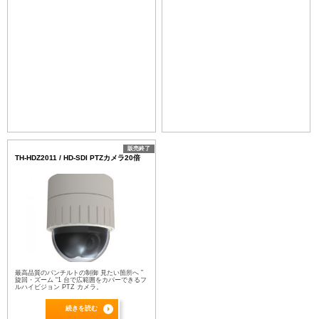
販売終了
TH-HDZ2011 / HD-SDI PTZカメラ20倍
最高品質のパンチルトの制御 見たい箇所へ ”
旋回・ズーム “1 台で広範囲をカバーできるフ
ルハイビジョン PTZ カメラ。
続きを読む