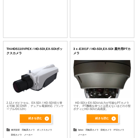
TH-HDS110VPEX / HD-SDI,EX-SDIボッ
3ｘ-E301F / HD-SDI,EX-SDI 屋外用PTカ
クスカメラ
メラ
2.12メガピクセル、EX-SDI / HD-SDI切り替
HD-SDIとEX-SDIの出力が可能なPTカメラ
え可能 3D-DNR 、デュアル電源対応（ワンケ
です。 PT機構を持つとは思えないほどの小型
ーブル/DC12V）
ボディにHD-SDIの高画質。
続きを読む
続きを読む
東邦技研
同軸系カメラ
ボックスカメラ
3plex
同軸系カメラ
防犯カメラ
PTZカメラ
防犯カメラ
メーカー
メーカー