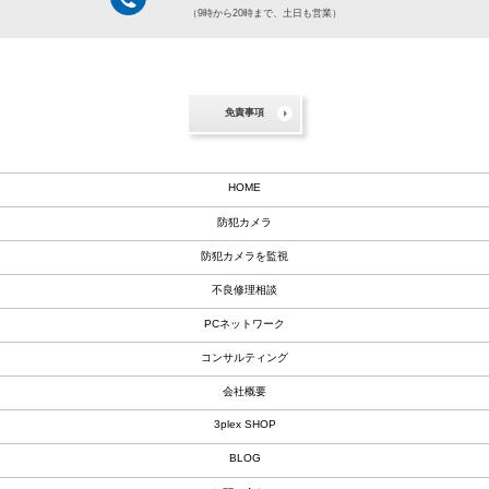
（9時から20時まで、土日も営業）
免責事項
HOME
防犯カメラ
防犯カメラを監視
不良修理相談
PCネットワーク
コンサルティング
会社概要
3plex SHOP
BLOG