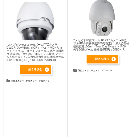
2メガ光学20倍ズーム IP PTZカメラ ■特徴 ・
フルHDの高解像度(200万画素) ・最大赤外線
２メガピクセル２０倍ズームPTZカメラ
投稿距離100ｍ ・True Day&Night ・IP66 ・
DWDR,Day/Night（ICR） ウルトラDNR オ
光学20倍ズーム 仕様書(PDF)：ONC-4IR
ートアイリス, オートフォーカス 水平旋回速
度 最高300゜/秒,360゜エンドレス旋回 アラー
ム入出力端子：2入力/1出力装備 防水防塵性能
続きを読む
IP66 仕様書(PDF)：DH-SD63220IN-HC
続きを読む
防犯カメラ
IPカメラ
PTZカメラ
同軸系カメラ
防犯カメラ
PTZカメラ