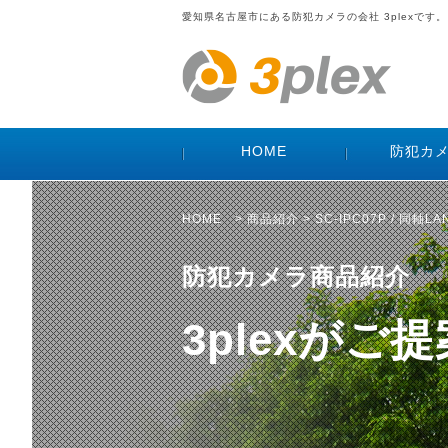
愛知県名古屋市にある防犯カメラの会社 3plexです。
HOME
防犯カ
HOME
>
商品紹介
> SC-IPC07P / 同軸
防犯カメラ商品紹介
3plexが