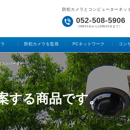
防犯カメラとコンピューターネッ
052-508-5906
（9時30分から18時30分まで）
メラ
防犯カメラを監視
PCネットワーク
コン
LANコンバーター
ご提案する商品です。