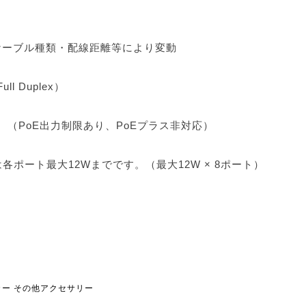
、ケーブル種類・配線距離等により変動
l Duplex）
8H （PoE出力制限あり、PoEプラス非対応）
給電は各ポート最大12Wまでです。（最大12W × 8ポート）
カー
その他アクセサリー