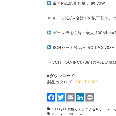
最大PoE給電容量： 約 30W
※ ループ抵抗=合計10Ω以下基準
データ伝送性能：最大 100Mbps(Ful
8CHセット製品＝ SC-IPC070
⇒ 8CH・SC-IPC0708HのPoE
■ダウンロード
製品カタログ：
SC-IPC07P
Facebook
Twitter
Email
LinkedIn
Print
Seeeyes
防犯カメラ
アクセサリー
メー
Seeeyes
PoE
PoC