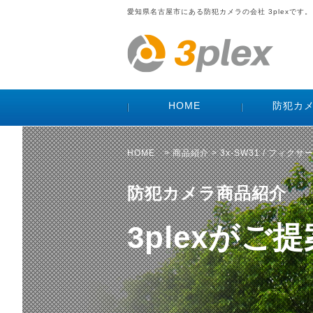
愛知県名古屋市にある防犯カメラの会社 3plexです。
HOME
防犯カ
HOME
>
商品紹介
> 3x-SW31 / フィ
防犯カメラ商品紹介
3plexが