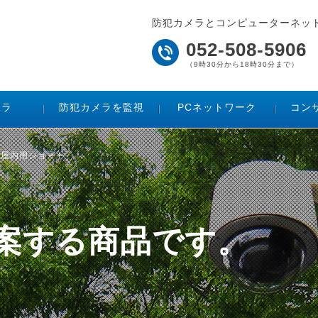
防犯カメラとコンピューターネッ
052-508-5906
（9時30分から18時30分まで）
メラ
防犯カメラを監視
PCネットワーク
コン
クサー屋内用ショート
ご提案する商品です。