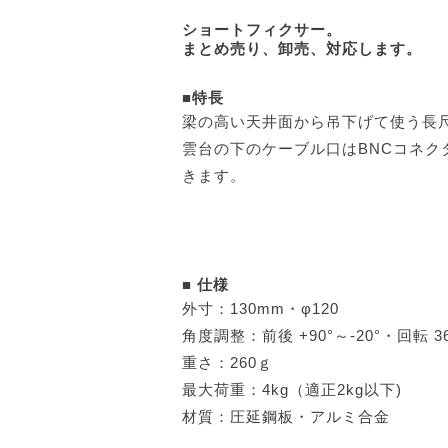
ショートフィクサー。
まとめ売り、卸売、対応します。
■特長
梁の高い天井面から吊下げて使う長
雲台の下のケーブル口はBNCコネク
きます。
■ 仕様
外寸：130mm・φ120
角度調整：前後 +90°～-20°・回転 36
重さ：260ｇ
最大荷重：4kg（適正2kg以下)
材質：圧延鋼板・アルミ合金