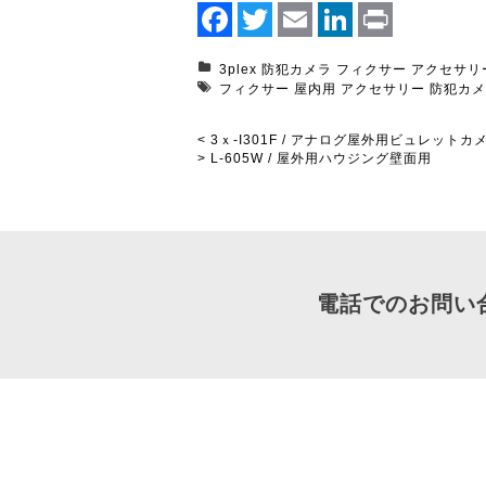
Facebook
Twitter
Email
LinkedIn
Print
3plex
防犯カメラ
フィクサー
アクセサリ
フィクサー
屋内用
アクセサリー
防犯カ
< 3ｘ-I301F / アナログ屋外用ビュレットカ
> L-605W / 屋外用ハウジング壁面用
電話でのお問い