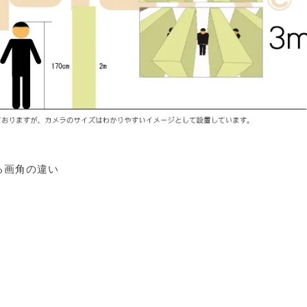
る画角の違い
）