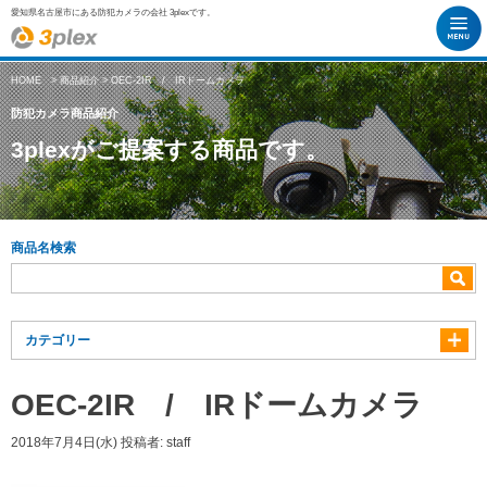
愛知県名古屋市にある防犯カメラの会社 3plexです。
HOME
>
商品紹介
> OEC-2IR / IRドームカメラ
防犯カメラ商品紹介
3plexがご提案する商品です。
商品名検索
カテゴリー
OEC-2IR / IRドームカメラ
2018年7月4日(水)
投稿者:
staff