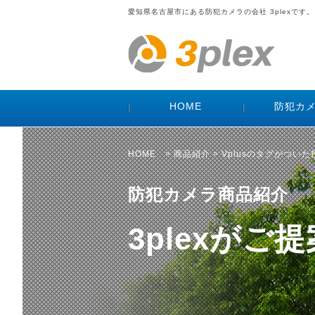
愛知県名古屋市にある防犯カメラの会社 3plexです。
HOME
防犯カ
HOME
>
商品紹介
> Vplusのタグがつい
防犯カメラ商品紹介
3plexが