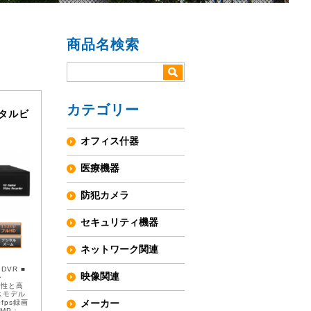
商品名検索
カテゴリー
デジタルビ
オフィス什器
医療機器
防犯カメラ
セキュリティ機器
ネットワーク関連
VR ■
映像関連
・
互換性と⾼
スモデル
メーカー
0fps録画
3MP：