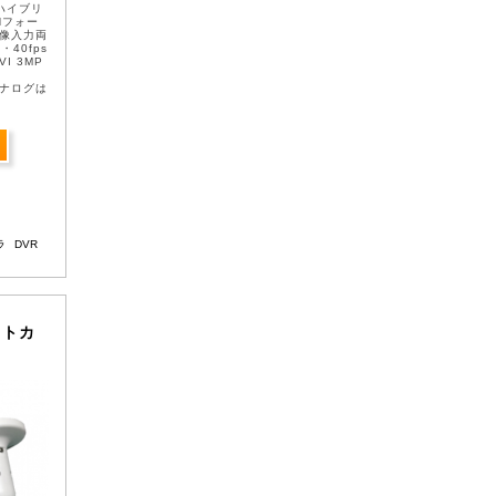
応ハイブリ
Hフォー
0映像入力両
・40fps
VI 3MP
・アナログは
ラ
DVR
レットカ