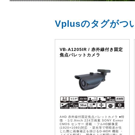
Vplusのタグが
VB-A1205IR / 赤外線付き固定
焦点バレットカメラ
AHD 赤外線付固定焦点バレットカメラ ■特
徴 ・1/2.9inch 224万画素 SONY Exmor
CMOS センサー 搭載 ・フルHD解像度
(1920×1080)対応 ・逆光等で明暗差が⽣
じた際に画像補正を掛けるD-WDR 機能 ・
ノイズを軽減し、映像をより鮮明に映し出