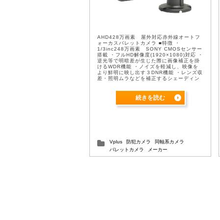
AHD428万画素 屋外対応赤外線オートフ
ォーカスバレットカメラ ■特徴 ・
1/3inc248万画素 SONY CMOSセンサー
搭載 ・フルHD解像度(1920×1080)対応 ・
逆光等で明暗差が生じた際に画像補正を掛
けるWDR機能 ・ノイズを軽減し、映像を
より鮮明に映し出す３DNR機能 ・レンズ収
差・照明ムラなどを補正するシェーディン
グ補正機能 ・2.8mm-12mmDCオートアイ
リス ...
続きを読む
Vplus
防犯カメラ
同軸系カメラ
バレットカメラ
メーカー