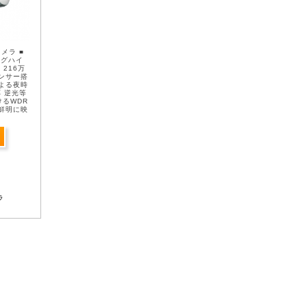
メラ ■
ログハイ
 216万
センサー搭
による夜時
 逆光等
るWDR
鮮明に映
12 ...
ラ