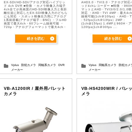
EX-SDI/HD-SDI/アナログ対応ハイブリッ
AHD3.0・TVI3.0・アナログ対
ド 4ch DVR ■特徴 ・カメラ映像入力端子
ッド4chレコーダー ■特徴 ・960
4ch全てが高画質のHD-SDI映像入力と長距
マットとAHD・TVI3/0/2.0/1.
離伝送に対応したEX-SDI映像入力のどちら
対応 ・AHD・TVI 4MP : 最大4ch
にも対応 ・スポット映像出力用にアナログ
録画可能(1ch＠10fps) ・AHD・T
1系統搭載(アナログ端子：BNC) ・フルHD
: 52fps(1ch＠13fps）2MP :
画質で最大4ch・60フレーム録画可能 ・
(1ch@15fps) 1.4MPと960H
720p・アナログフォーマットで最大4ch・
120fps(1ch＠30fps ...
120フレーム録画対応 ・標準で2TBハ ...
続きを読む
続きを読む
Vplus
防犯カメラ
同軸系カメラ
DVR
Vplus
同軸系カメラ
防犯カメ
メーカー
メーカー
VB-A1200IR / 屋外用バレット
VB-HS4200WIR / バ
カメラ
メラ