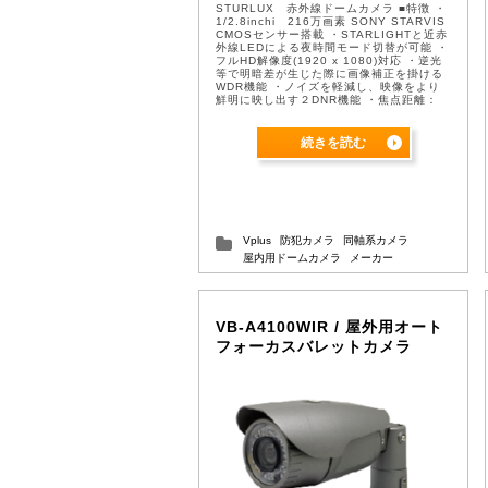
STURLUX 赤外線ドームカメラ ■特徴 ・
1/2.8inchi 216万画素 SONY STARVIS
CMOSセンサー搭載 ・STARLIGHTと近赤
外線LEDによる夜時間モード切替が可能 ・
フルHD解像度(1920 x 1080)対応 ・逆光
等で明暗差が生じた際に画像補正を掛ける
WDR機能 ・ノイズを軽減し、映像をより
鮮明に映し出す２DNR機能 ・焦点距離：
2.7ｍｍ-12ｍｍオートフォー ...
続きを読む
Vplus
防犯カメラ
同軸系カメラ
屋内用ドームカメラ
メーカー
VB-A4100WIR / 屋外用オート
フォーカスバレットカメラ