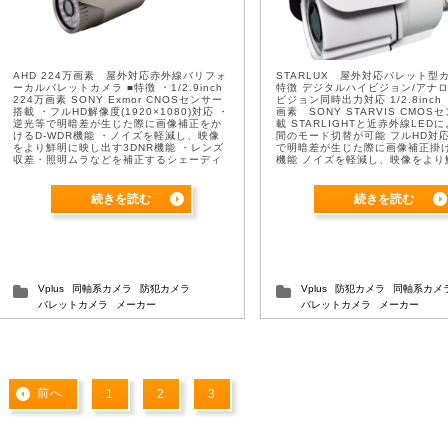
AHD 224万画素 屋外対応赤外線バリフォ
STARLUX 屋外対応バレット型カ
ーカルバレットカメラ ■特徴 ・1/2.9inch
特徴 デジタルハイビジョン/アナ
224万画素 SONY Exmor CNOSセンサー
ビジョン同時出力対応 1/2.8inch
搭載 ・フルHD解像度(1920×1080)対応 ・
画素 SONY STARVIS CMOS
逆光等で明暗差が生じた際に画像補正をか
載 STARLIGHTと近赤外線LED
けるD-WDR機能 ・ノイズを軽減し、映像
間のモード切替が可能 フルHD対応
をより鮮明に映し出す3DNR機能 ・レンズ
で明暗差が生じた際に画像補正掛け
収差・照明ムラなどを補正するシェーディ
機能 ノイズを軽減し、映像をより
ング補正機能 ・2.8ｍｍ-1 ...
し出す2DNR機能 焦点距離：2.7mm-
続きを読む
続きを読む
Vplus
同軸系カメラ
防犯カメラ
Vplus
防犯カメラ
同軸系カメ
バレットカメラ
メーカー
バレットカメラ
メーカー
前へ
1
2
3