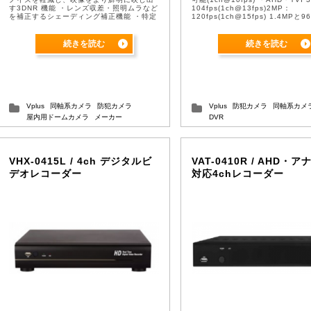
す3DNR 機能 ・レンズ収差・照明ムラなど
104fps(1ch@13fps)2MP：
を補正するシェーディング補正機能 ・特定
120fps(1ch@15fps) 1.4MPと
箇所を隠しプライバシーに対応可能なプ ...
ナログは240フレ ...
続きを読む
続きを読む
Vplus
同軸系カメラ
防犯カメラ
Vplus
防犯カメラ
同軸系カメ
屋内用ドームカメラ
メーカー
DVR
VHX-0415L / 4ch デジタルビ
VAT-0410R / AHD・
デオレコーダー
対応4chレコーダー