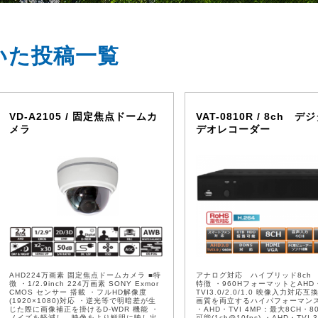
ついた投稿一覧
VD-A2105 / 固定焦点ドームカ
VAT-0810R / 8ch 
メラ
デオレコーダー
AHD224万画素 固定焦点ドームカメラ ■特
アナログ対応 ハイブリッド8ch D
徴 ・1/2.9inch 224万画素 SONY Exmor
特徴 ・960HフォーマットとAHD
CMOS センサー 搭載 ・フルHD解像度
TVI3.0/2.0/1.0 映像入力対応
(1920×1080)対応 ・逆光等で明暗差が⽣
画質を両⽴するハイパフォーマン
じた際に画像補正を掛けるD-WDR 機能 ・
・AHD・TVI 4MP：最⼤8CH・8
ノイズを軽減し、映像をより鮮明に映し出
可能(1ch@10fps) ・AHD・TVI 