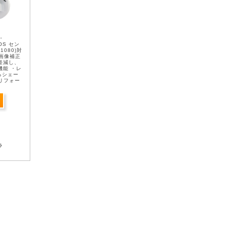
・
MOS セン
1080)対
画像補正
を軽減し、
機能 ・レ
るシェー
バリフォー
載 ...
ラ