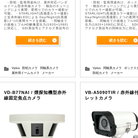
・防犯・監視用途向け、屋外対応バンダ
・防犯・監視用途向け、ボック
ルドーム型赤外線カメラ ・独自のチューニ
ラ ・独自のチューニングにより夜
ングにより夜間、星明りでのカラー撮影が
りでのカラー撮影が可能。 ・
可能。 ・STARLIGHT(高感度カラー撮影)
STARLIGHT(高感度カラー撮影)と
と近赤外線LEDによる Day/Night(白黒撮
Day/Night(白黒撮影) ２つの夜
影)２つの夜間モードを搭載。 ・同軸全て
搭載。 ・同軸全ての規格とフルH
の規格とフルHD解像度出力(1920×1080)
出力(1920×1080)に対応し、 S
に対応し、 SDI系信号とアナログ系信号の
アナログ系信号の同時出力に対応。
同時出力に対応。 ・電動レンズを搭載し、
レンズを搭載し、簡単にフォーカ
簡単 ...
行えます ...
続きを読む
続きを読む
Vplus
防犯カメラ
同軸系カメラ
Vplus
同軸系カメラ
ボックス
屋外用ドームカメラ
メーカー
防犯カメラ
メーカー
VD-B77NAI / 煙探知機型赤外
VB-A5090TIR / 赤外
線固定焦点カメラ
レットカメラ