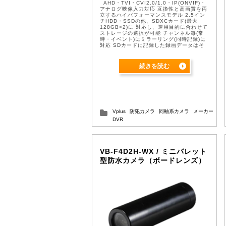
AHD・TVI・CVI2.0/1.0・IP(ONVIF)・
アナログ映像入力対応 互換性と高画質を両
立するハイパフォーマンスモデル 2.5イン
チHDD・SSDの他、SDXCカード(最大
128GB×2)に 対応し、運用目的に合わせて
ストレージの選択が可能 チャンネル毎(常
時・イベント)にミラーリング(同時記録)に
対応 SDカードに記録した録画データはそ
のままPC上で再生が可能 GPSによ ...
続きを読む
Vplus
防犯カメラ
同軸系カメラ
メーカー
DVR
VB-F4D2H-WX / ミニバレット
型防水カメラ（ボードレンズ）