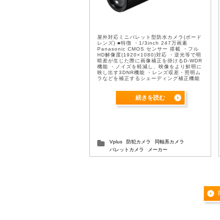
屋外対応ミニバレット型防水カメラ(ボード
レンズ) ■特徴 ・1/3inch 247万画素
Panasonic CMOS センサー 搭載 ・フル
HD解像度(1920×1080)対応 ・逆光等で明
暗差が⽣じた際に画像補正を掛けるD-WDR
機能 ・ノイズを軽減し、映像をより鮮明に
映し出す3DNR機能 ・レンズ収差・照明ム
ラなどを補正するシェーディング補正機能
・特定個所を隠しプライバシーに対応可能
なプ ...
続きを読む
Vplus
防犯カメラ
同軸系カメラ
バレットカメラ
メーカー