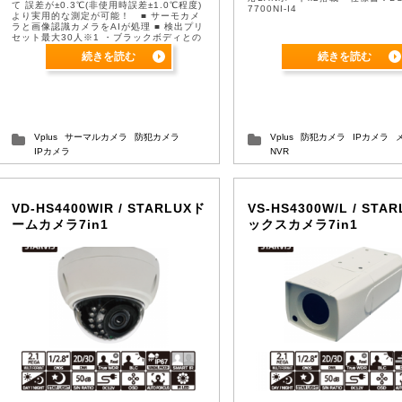
て 誤差が±0.3℃(非使用時誤差±1.0℃程度)
7700NI-I4
より実用的な測定が可能！ ■ サーモカメ
ラと画像認識カメラをAIが処理 ■ 検出プリ
セット最大30人※1 ・ブラックボディとの
併用運用は必須。 ・2眼カメラで、通 ...
続きを読む
続きを読む
Vplus
サーマルカメラ
防犯カメラ
Vplus
防犯カメラ
IPカメラ
IPカメラ
NVR
VD-HS4400WIR / STARLUXド
VS-HS4300W/L / STA
ームカメラ7in1
ックスカメラ7in1