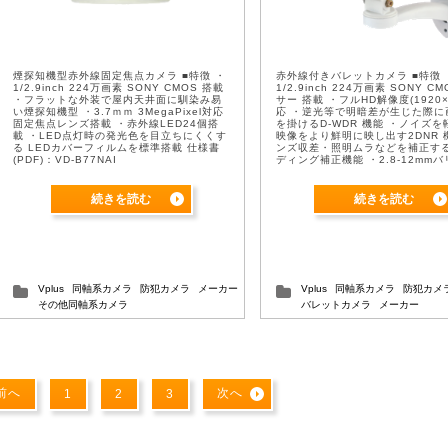
煙探知機型赤外線固定焦点カメラ ■特徴 ・
赤外線付きバレットカメラ ■特徴 
1/2.9inch 224万画素 SONY CMOS 搭載
1/2.9inch 224万画素 SONY C
・フラットな外装で屋内天井⾯に馴染み易
サー 搭載 ・フルHD解像度(1920×
い煙探知機型 ・3.7ｍｍ 3MegaPixel対応
応 ・逆光等で明暗差が⽣じた際に
固定焦点レンズ搭載 ・⾚外線LED24個搭
を掛けるD-WDR 機能 ・ノイズ
載 ・LED点灯時の発光⾊を⽬⽴ちにくくす
映像をより鮮明に映し出す2DNR 
る LEDカバーフィルムを標準搭載 仕様書
ンズ収差・照明ムラなどを補正す
(PDF)：VD-B77NAI
ディング補正機能 ・2.8-12mm
カルレンズ搭載 ・⾚外線LED90個搭
続きを読む
続きを読む
Vplus
同軸系カメラ
防犯カメラ
メーカー
Vplus
同軸系カメラ
防犯カメ
その他同軸系カメラ
バレットカメラ
メーカー
前へ
次へ
1
2
3