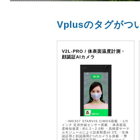
Vplusのタグが
V2L-PRO / 体表面温度計測・
顔認証AIカメラ
・IMX307 STARVIS CIMOS搭載 ・1/5
インチ 近赤外線センサー搭載 ・体表面温
度検知速度：約1.2～2.0秒 ・高精度サーマ
ルモジュールにより誤差制度±0.3℃ ・生体
認証用と顔認識用2つのカメラを搭載 ・警
報温度の数値設定可能 ■ダウンロード