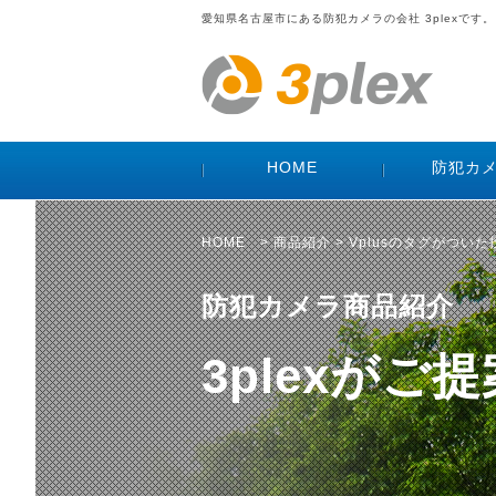
愛知県名古屋市にある防犯カメラの会社 3plexです。
HOME
防犯カ
HOME
>
商品紹介
> Vplusのタグがつい
防犯カメラ商品紹介
3plexが