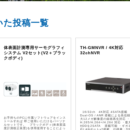
ついた投稿一覧
体表面計測専用サーモグラフィ
TH-GMNVR / 4K対応
システム V2セット(V2＋ブラッ
32chNVR
クボディ)
16/32ch 4K対応 4SATA搭載
Dual-OS / ANR 搭載による高信
お手持ちのPCに付属ソフトウェアをインス
大12メガ解像度の録画再生対応 ・
トールすれば 即ご使用いただけるパーソナ
H.265/H.264+/H.264 対応 ・最
ルセットです。 ブラックボディ(体表面温
HDDを2SATA 搭載可能 ・ギガ
度計測校正装置)を併用使用することによっ
応LANポートx2搭載 仕様書：DS