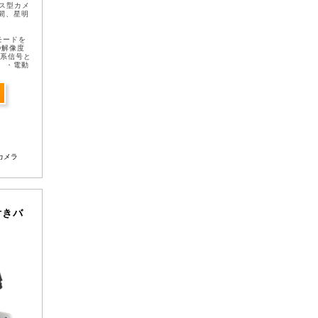
ス型カメ
間、星明
間モードを
D解像度
DI系信号と
 ・電動
ス調整が
カメラ
線付きバ