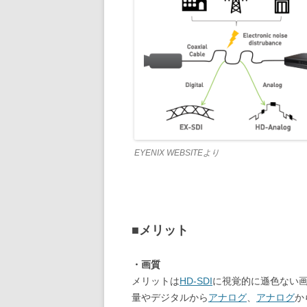
EYENIX WEBSITEより
■メリット
・画質
メリットは
HD-SDI
に視覚的に遜色ない
量やデジタルから
アナログ
、
アナログ
か