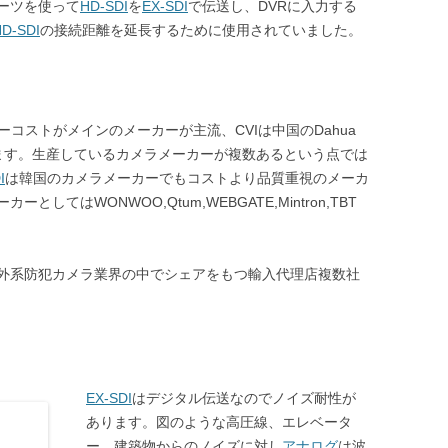
ーツを使って
HD-SDI
を
EX-SDI
で伝送し、DVRに入力する
D-SDI
の接続距離を延長するために使用されていました。
コストがメインのメーカーが主流、CVIは中国のDahua
れています。生産しているカメラメーカーが複数あるという点では
I
は韓国のカメラメーカーでもコストより品質重視のメーカ
てはWONWOO,Qtum,WEBGATE,Mintron,TBT
外系防犯カメラ業界の中でシェアをもつ輸入代理店複数社
EX-SDI
はデジタル伝送なのでノイズ耐性が
あります。図のような高圧線、エレベータ
ー、建築物からのノイズに対し
アナログ
は波