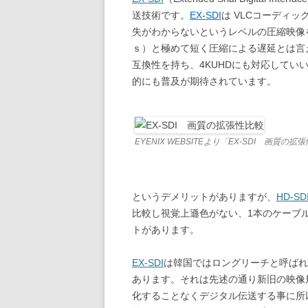
送技術です。
EX-SDI
は VLCコーディッ
失がわからないというレベルの圧縮映像を実
ｓ）と極めて短く圧縮による遅延とは言
互換性を持ち、4KUHDにも対応してい
的にも普及が期待されています。
EYENIX WEBSITEより「EX-SDI 画質の拡
というデメリットがありますが、
HD-SD
比較し視覚上遜色がない、1本のケーブ
トがあります。
EX-SDI
は韓国ではロングリーチと呼ばれ
あります。それは先述の通り新旧の映像
化することなくデジタル伝送する事に所