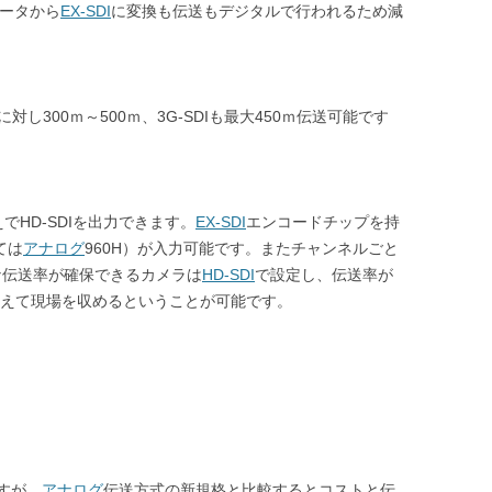
データから
EX-SDI
に変換も伝送もデジタルで行われるため減
のに対し300ｍ～500ｍ、3G-SDIも最大450ｍ伝送可能です
でHD-SDIを出力できます。
EX-SDI
エンコードチップを持
ては
アナログ
960H）が入力可能です。またチャンネルごと
な伝送率が確保できるカメラは
HD-SDI
で設定し、伝送率が
えて現場を収めるということが可能です。
すが、
アナログ
伝送方式の新規格と比較するとコストと伝