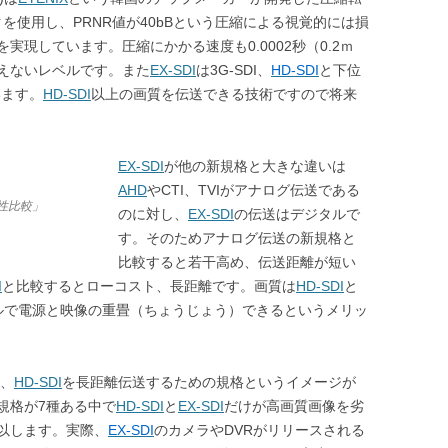
クを使用し、PRNR値が40bBという圧縮による視覚的には損
現しています。圧縮にかかる速度も0.0002秒（0.2ｍ
えないレベルです。また
EX-SDI
は3G-SDI、
HD-SDI
と下位
います。
HD-SDI
以上の画質を伝送できる技術ですので将来
EX-SDI
が他の新規格と大きな違いは
AHD
やCTI、TVIがアナログ伝送である
張性比較」
のに対し、
EX-SDI
の伝送はデジタルで
す。そのためアナログ伝送の新規格と
比較すると若干高め、伝送距離が短い
I
と比較するとローコスト、長距離です。画質は
HD-SDI
と
ルで電源と映像の重畳（ちょうじょう）できるというメリッ
、
HD-SDI
を長距離伝送するための規格というイメージが
規格が7種ある中で
HD-SDI
と
EX-SDI
だけが高画質画像を劣
以します。実際、
EX-SDI
のカメラやDVRがリリースされる