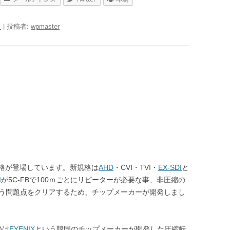
日
|
投稿者:
wpmaster
格が登場しています。新規格は
AHD
・CVI・TVI・
EX-SDI
と
I
が5C-FBで100ｍごとにリピーターが必要な事、非圧縮の
いう問題点をクリアするため、チップメーカーが開発しまし
e)は
EYENIX
という韓国のチップメーカーが開発した圧縮転