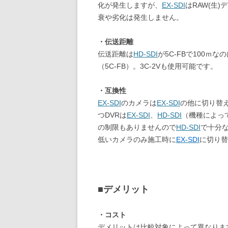
化が発生しますが、
EX-SDI
はRAW(生)
衰や劣化は発生しません。
・伝送距離
伝送距離は
HD-SDI
が5C-FBで100ｍな
（5C-FB）。3C-2Vも使用可能です。
・互換性
EX-SDI
のカメラは
EX-SDI
の他に切り替え
つDVRは
EX-SDI
、
HD-SDI
（機種によっ
の制限もありませんので
HD-SDI
で十分
低いカメラのみ施工時に
EX-SDI
に切り替
■デメリット
・コスト
デメリットは比較対象によって異なりま