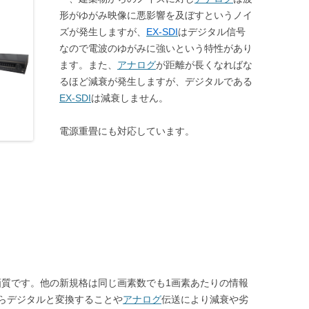
形がゆがみ映像に悪影響を及ぼすというノイ
ズが発生しますが、
EX-SDI
はデジタル信号
なので電波のゆがみに強いという特性があり
ます。また、
アナログ
が距離が長くなればな
るほど減衰が発生しますが、デジタルである
EX-SDI
は減衰しません。
電源重畳にも対応しています。
画質です。他の新規格は同じ画素数でも1画素あたりの情報
らデジタルと変換することや
アナログ
伝送により減衰や劣