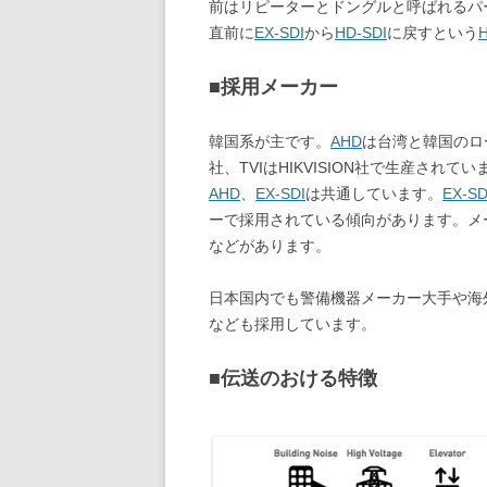
前はリピーターとドングルと呼ばれるパ
直前に
EX-SDI
から
HD-SDI
に戻すという
H
■採用メーカー
韓国系が主です。
AHD
は台湾と韓国のロー
社、TVIはHIKVISION社で生産さ
AHD
、
EX-SDI
は共通しています。
EX-SD
ーで採用されている傾向があります。メーカーとし
などがあります。
日本国内でも警備機器メーカー大手や海
なども採用しています。
■伝送のおける特徴