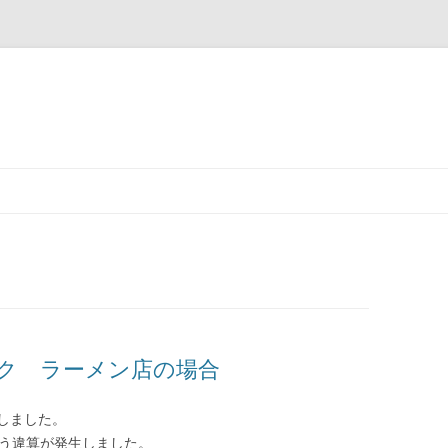
コ
ン
テ
ン
ツ
へ
移
動
ク ラーメン店の場合
しました。
言う違算が発生しました。