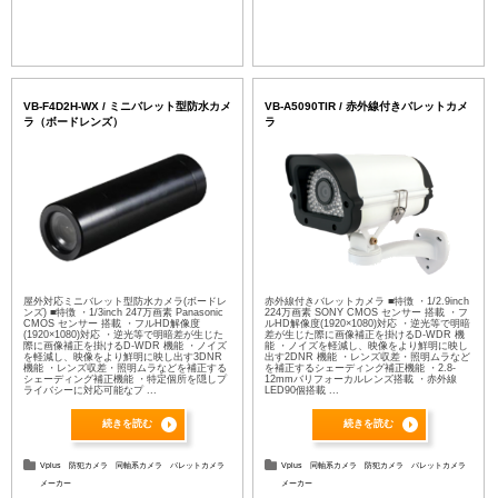
VB-F4D2H-WX / ミニバレット型防水カメ
VB-A5090TIR / 赤外線付きバレットカメ
ラ（ボードレンズ）
ラ
屋外対応ミニバレット型防水カメラ(ボードレ
赤外線付きバレットカメラ ■特徴 ・1/2.9inch
ンズ) ■特徴 ・1/3inch 247万画素 Panasonic
224万画素 SONY CMOS センサー 搭載 ・フ
CMOS センサー 搭載 ・フルHD解像度
ルHD解像度(1920×1080)対応 ・逆光等で明暗
(1920×1080)対応 ・逆光等で明暗差が⽣じた
差が⽣じた際に画像補正を掛けるD-WDR 機
際に画像補正を掛けるD-WDR 機能 ・ノイズ
能 ・ノイズを軽減し、映像をより鮮明に映し
を軽減し、映像をより鮮明に映し出す3DNR
出す2DNR 機能 ・レンズ収差・照明ムラなど
機能 ・レンズ収差・照明ムラなどを補正する
を補正するシェーディング補正機能 ・2.8-
シェーディング補正機能 ・特定個所を隠しプ
12mmバリフォーカルレンズ搭載 ・⾚外線
ライバシーに対応可能なプ ...
LED90個搭載 ...
続きを読む
続きを読む
Vplus
防犯カメラ
同軸系カメラ
バレットカメラ
Vplus
同軸系カメラ
防犯カメラ
バレットカメラ
メーカー
メーカー