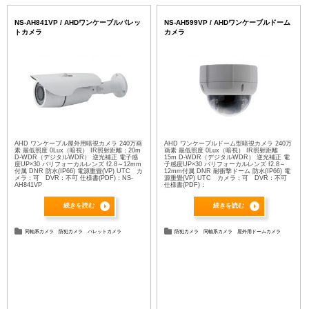
NS-AH841VP / AHDワンケーブルバレッ
NS-AH599VP / AHDワンケーブルドーム
トカメラ
カメラ
AHD ワンケーブル屋外用暗視カメラ 240万画
AHD ワンケーブルドーム型暗視カメラ 240万
素 最低照度 0Lux（暗視） IR照射距離：20m
画素 最低照度 0Lux（暗視） IR照射距離
D-WDR（デジタルWDR） 逆光補正 電子感
15m D-WDR（デジタルWDR） 逆光補正 電
度UP×30 バリフォーカルレンズ f2.8～12mm
子感度UP×30 バリフォーカルレンズ f2.8～
付属 DNR 防水(IP66) 電源重畳(VP) UTC カ
12mm付属 DNR 耐衝撃ドーム 防水(IP66) 電
メラ：可 DVR：不可 仕様書(PDF)：NS-
源重畳(VP) UTC カメラ：可 DVR：不可
AH841VP
仕様書(PDF)：
続きを読む
続きを読む
同軸系カメラ
防犯カメラ
バレットカメラ
防犯カメラ
同軸系カメラ
屋外用ドームカメラ