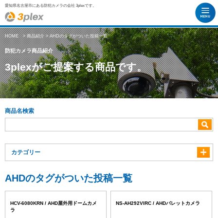
愛知県名古屋市にある防犯カメラの会社 3plexです。
HOME
>
商品紹介
> AHDのタグがついた投稿一覧
防犯カメラ商品紹介
3plexがご提案する商品です。
商品名検索
カテゴリー
AHDのタグがついた投稿一覧
HCV-6080KRN / AHD屋外用ドームカメ
NS-AH292VIRC / AHDバレットカメラ
ラ