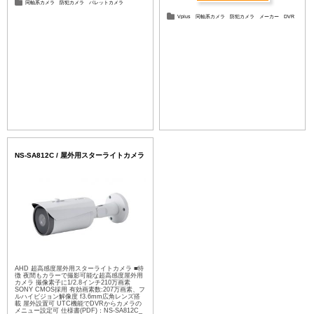
同軸系カメラ
防犯カメラ
バレットカメラ
Vplus
同軸系カメラ
防犯カメラ
メーカー
DVR
NS-SA812C / 屋外用スターライトカメラ
AHD 超高感度屋外用スターライトカメラ ■特
徴 夜間もカラーで撮影可能な超高感度屋外用
カメラ 撮像素子に1/2.8インチ210万画素
SONY CMOS採用 有効画素数:207万画素、フ
ルハイビジョン解像度 f3.6mm広角レンズ搭
載 屋外設置可 UTC機能でDVRからカメラの
メニュー設定可 仕様書(PDF)：NS-SA812C_