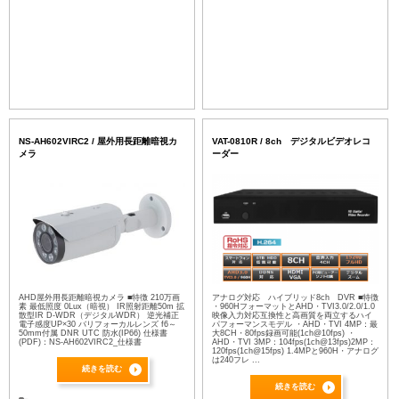
NS-AH602VIRC2 / 屋外用長距離暗視カ
VAT-0810R / 8ch デジタルビデオレコ
メラ
ーダー
AHD屋外用長距離暗視カメラ ■特徴 210万画
アナログ対応 ハイブリッド8ch DVR ■特徴
素 最低照度 0Lux（暗視） IR照射距離50m 拡
・960HフォーマットとAHD・TVI3.0/2.0/1.0
散型IR D-WDR（デジタルWDR） 逆光補正
映像入力対応互換性と⾼画質を両⽴するハイ
電子感度UP×30 バリフォーカルレンズ f6～
パフォーマンスモデル ・AHD・TVI 4MP：最
50mm付属 DNR UTC 防水(IP66) 仕様書
⼤8CH・80fps録画可能(1ch@10fps) ・
(PDF)：NS-AH602VIRC2_仕様書
AHD・TVI 3MP：104fps(1ch@13fps)2MP：
120fps(1ch@15fps) 1.4MPと960H・アナログ
は240フレ ...
続きを読む
続きを読む