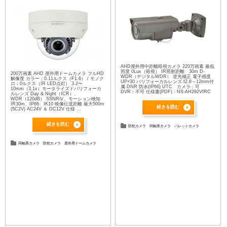
AHD屋外用中距離暗視カメラ 220万画素 最低
照度 0Lux（暗視） IR照射距離 30m D-
200万画素 AHD 屋外用ドームカメラ フルHD
WDR（デジタルWDR） 逆光補正 電子感度
解像度 カラー：0.11ルクス（F1.6） / モノク
UP×30 バリフォーカルレンズ f2.8～12mm付
ロ：0ルクス（IR LED点灯） 3.2〜
属 DNR 防水(IP66) UTC カメラ：可
10mm（3.1x）モータライズドバリフォーカ
DVR：不可 仕様書(PDF)：NS-AH292VIRC
ルレンズ Day & Night（ICR）、
WDR（120dB） SSNRⅣ、モーション検知
IR30m、IP66、IK10 映像伝送距離 最大500m
続きを読む
(5C2V) AC24V ＆ DC12V 仕様 ...
続きを読む
防犯カメラ
同軸系カメラ
バレットカメラ
同軸系カメラ
防犯カメラ
屋外用ドームカメラ