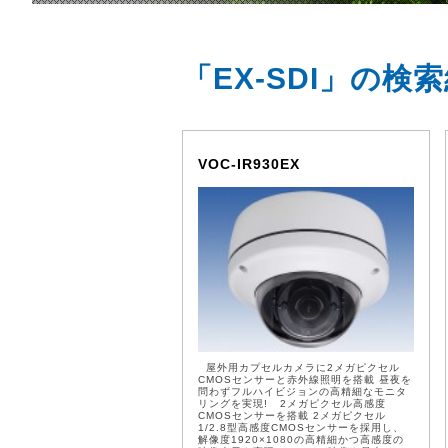
「EX-SDI」の検
VOC-IR930EX
屋外用カプセルカメラに2メガピクセル
CMOSセンサーと赤外線照明を搭載 昼夜を
問わずフルハイビジョンの高精細なモニタ
リングを実現! 2メガピクセル高感度
CMOSセンサーを搭載 2メガピクセル
1/2.8型高感度CMOSセンサーを採用し、
解像度1920×1080の高精細かつ高感度の