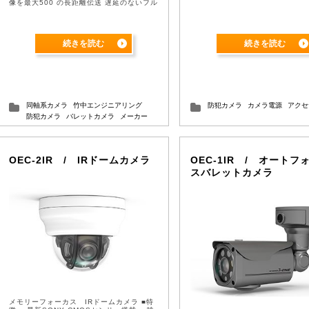
像を最大500 の長距離伝送 遅延のないフル
ハイビジョンの映像をモニタリングするこ
...
続きを読む
続きを読む
同軸系カメラ
竹中エンジニアリング
防犯カメラ
カメラ電源
アクセ
防犯カメラ
バレットカメラ
メーカー
OEC-2IR / IRドームカメラ
OEC-1IR / オートフ
スバレットカメラ
メモリーフォーカス IRドームカメラ ■特