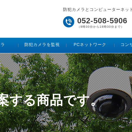
防犯カメラとコンピューターネッ
052-508-5906
（9時30分から18時30分まで）
メラ
防犯カメラを監視
PCネットワーク
コン
果
ご提案する商品です。