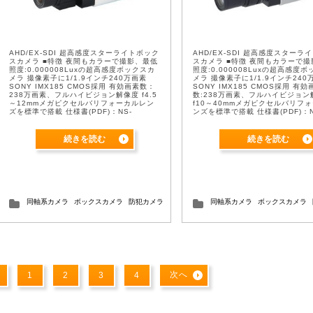
AHD/EX-SDI 超高感度スターライトボック
AHD/EX-SDI 超高感度スターラ
スカメラ ■特徴 夜間もカラーで撮影、最低
スカメラ ■特徴 夜間もカラーで
照度:0.000008Luxの超高感度ボックスカ
照度:0.000008Luxの超高感度
メラ 撮像素子に1/1.9インチ240万画素
メラ 撮像素子に1/1.9インチ240
SONY IMX185 CMOS採用 有効画素数：
SONY IMX185 CMOS採用 有効
238万画素、フルハイビジョン解像度 f4.5
数:238万画素、フルハイビジョン
～12mmメガピクセルバリフォーカルレン
f10～40mmメガピクセルバリフ
ズを標準で搭載 仕様書(PDF)：NS-
ンズを標準で搭載 仕様書(PDF)：N
SA622C4512_仕様書
SA622C1040_仕様書
続きを読む
続きを読む
同軸系カメラ
ボックスカメラ
防犯カメラ
同軸系カメラ
ボックスカメラ
次へ
1
2
3
4