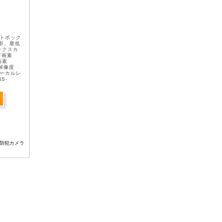
イトボック
撮影、最低
ボックスカ
万画素
画素
解像度
ォーカルレ
S-
防犯カメラ