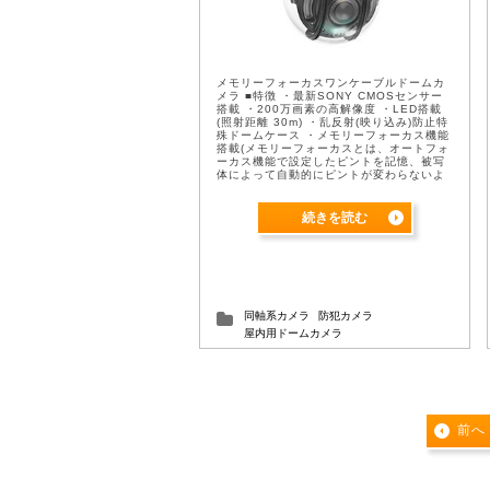
メモリーフォーカスワンケーブルドームカ
メラ ■特徴 ・最新SONY CMOSセンサー
搭載 ・200万画素の高解像度 ・LED搭載
(照射距離 30m) ・乱反射(映り込み)防止特
殊ドームケース ・メモリーフォーカス機能
搭載(メモリーフォーカスとは、オートフォ
ーカス機能で設定したピントを記憶、被写
体によって自動的にピントが変わらないよ
うにします。） ・チップチューニングによ
る圧倒的な低照度映像 ・EX ...
続きを読む
同軸系カメラ
防犯カメラ
屋内用ドームカメラ
前へ