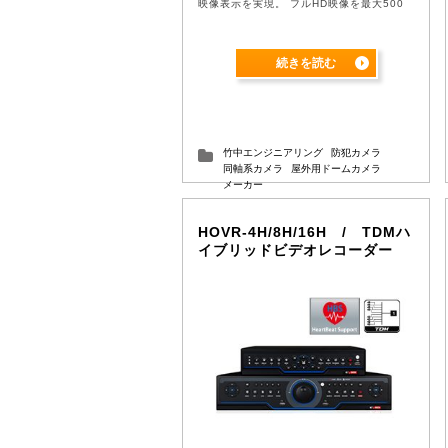
映像表示を実現。 フルHD映像を最大500
の長距離伝送 遅延のないフルハイビジョン
の映像をモ ...
続きを読む
竹中エンジニアリング
防犯カメラ
同軸系カメラ
屋外用ドームカメラ
メーカー
HOVR-4H/8H/16H / TDMハ
イブリッドビデオレコーダー