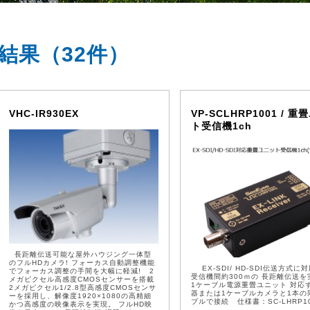
索結果
（32件）
VHC-IR930EX
VP-SCLHRP1001 / 
ト受信機1ch
長距離伝送可能な屋外ハウジング一体型
のフルHDカメラ! フォーカス自動調整機能
EX-SDI/ HD-SDI伝送方式に
でフォーカス調整の手間を大幅に軽減! 2
受信機間約300ｍの 長距離伝送を
メガピクセル高感度CMOSセンサーを搭載
1ケーブル電源重畳ユニット 対応
2メガピクセル1/2.8型高感度CMOSセンサ
器または1ケーブルカメラと1本の
ーを採用し、解像度1920×1080の高精細
ブルで接続 仕様書：SC-LHRP10
かつ高感度の映像表示を実現。 フルHD映