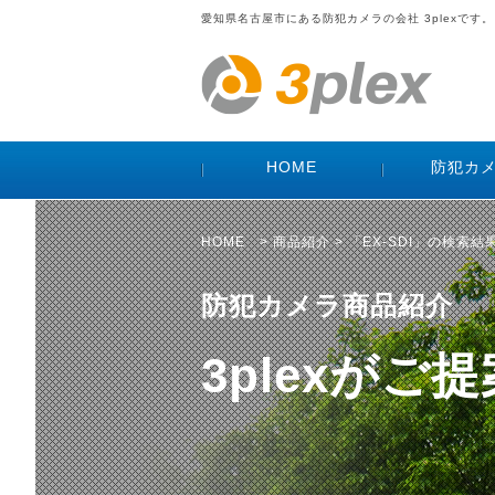
愛知県名古屋市にある防犯カメラの会社 3plexです。
HOME
防犯カ
HOME
>
商品紹介
> 「EX-SDI」の検索結
防犯カメラ商品紹介
3plexが