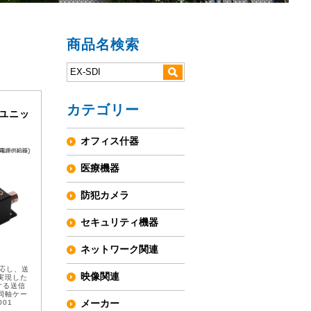
商品名検索
カテゴリー
重畳ユニッ
オフィス什器
医療機器
防犯カメラ
セキュリティ機器
ネットワーク関連
対応し、送
映像関連
実現した
する送信
同軸ケー
メーカー
01