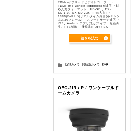
TDMハイブリッドビデオレコーダー ・
TDM(Time Divisin Multiplexer)対応 ・対
応入力フォーマット：HD-SDI、EX-
SDI1.0、EX-SDI2.0、IP(4入力) ・
1080(Full HD)リアルタイム録画(各チャン
ネル30フレーム) ・スマートサーチ対応 ・
iOS、Androidアプリ対応(ライブ、録画再
生、PTZ制御） 仕様書(PDF)：EX-
SDI_TDM
続きを読む
防犯カメラ
同軸系カメラ
DVR
OEC-2IR / P / ワンケーブルド
ームカメラ