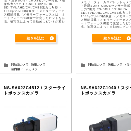
徴 ・最新SONY CMOSセンサー搭載 ・映
メモリーフォーカスバレットカメラ
像出力7出力 EX-SDI1.0/2.0/HD-
・最新SONY CMOSセンサー搭載
SDI/TVI/AHD/CVI/CVBS出力に対応 ・
出力7出力 EX-SDI1.0/2.0/HD-
1080pフルHD解像度 ・メモリーフォーカ
SDI/TVI/AHD/CVI/CVBS出力に
ス機能搭載（メモリーフォーカスとは、オ
1080pフルHD解像度 ・メモリー
ートフォーカス機能で設定したピントを記
ス機能搭載（メモリーフォーカス
憶、被写体によって自動的にピントが変わ
ートフォーカス機能で設定したピ
らないようにします。） ・チップチューニ
憶、被写体によって自動的にピン
ングによる圧 ...
らないようにします。） ・チップ
ングによる圧倒的 ...
続きを読む
続きを読む
同軸系カメラ
防犯カメラ
同軸系カメラ
防犯カメラ
バレ
屋内用ドームカメラ
NS-SA622C4512 / スターライ
NS-SA622C1040 / ス
トボックスカメラ
トボックスカメラ