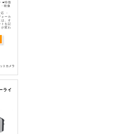
 ■特徴
 ・映像
対応 ・
フォーカ
とは、オ
ントを記
トが変わ
チューニ
ットカメラ
ターライ